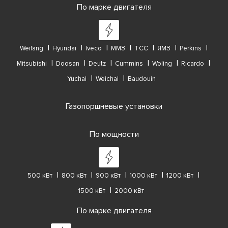
По марке двигателя
Weifang
Hyundai
Iveco
ММЗ
ТСС
ЯМЗ
Perkins
Mitsubishi
Doosan
Deutz
Cummins
Woling
Ricardo
Yuchai
Weichai
Baudouin
Газопоршневые установки
По мощности
500 кВт
800 кВт
900 кВт
1000 кВт
1200 кВт
1500 кВт
2000 кВт
По марке двигателя