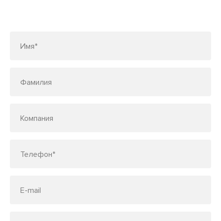
Заполните форму или позвоните
по телефону
7 (495) 150-33-48
Имя*
Фамилия
Компания
Телефон*
E-mail