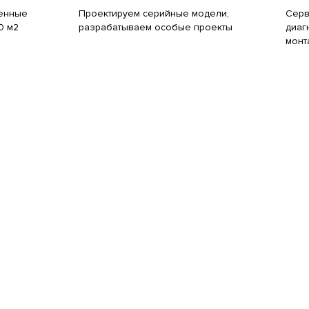
енные
Проектируем серийные модели,
Серв
0 м2
разрабатываем особые проекты
диаг
монт