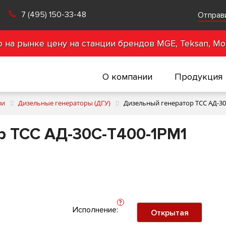
7 (495) 150-33-48
Отправ
на рынке цену на станции брендов MGE, Teksan, Mot
О компании
Продукция
ии
Дизельные генераторы (ДГУ)
Дизельный генератор ТСС АД-3
р ТСС АД-30С-Т400-1РМ1
?
Исполнение:
Открытая