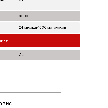
8000
24 месяца/1000 моточасов
ание
Да
рвис