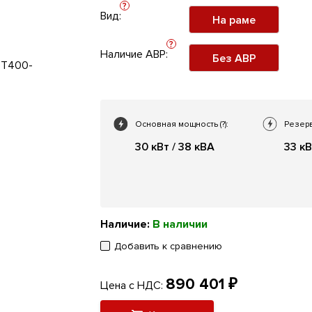
?
Вид:
На раме
?
Наличие АВР:
Без АВР
Основная мощность
(?)
:
Резер
30 кВт / 38 кВА
33 кВ
Наличие:
В наличии
Добавить к сравнению
890 401 ₽
Цена с НДС: