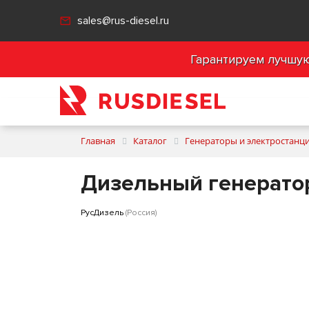
sales@rus-diesel.ru
Гарантируем лучшую 
Главная
Каталог
Генераторы и электростанц
Дизельный генерато
РусДизель
(Россия)