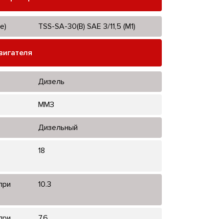
е)
TSS-SA-30(B) SAE 3/11,5 (М1)
вигателя
Дизель
ММЗ
Дизельный
18
при
10.3
при
7.6