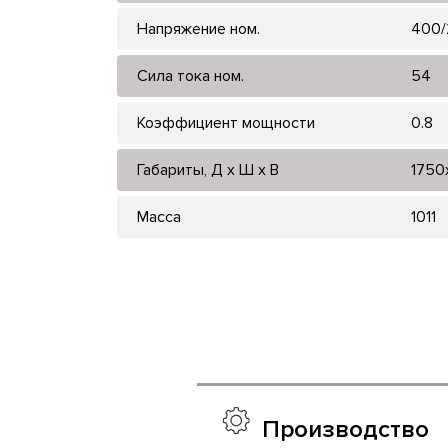
Напряжение ном.
400/
Сила тока ном.
54
Коэффициент мощности
0.8
Габариты, Д x Ш x В
1750
Масса
1011
Производство