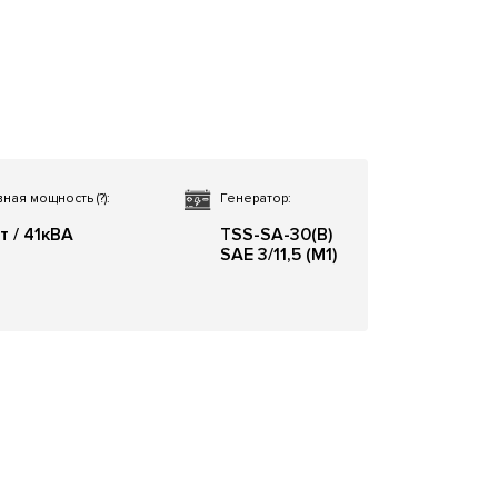
вная мощность
(?)
:
Генератор:
т / 41кВА
TSS-SA-30(B)
SAE 3/11,5 (М1)