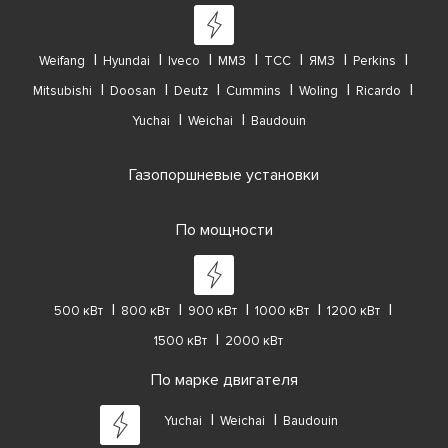
Weifang
Hyundai
Iveco
ММЗ
ТСС
ЯМЗ
Perkins
Mitsubishi
Doosan
Deutz
Cummins
Woling
Ricardo
Yuchai
Weichai
Baudouin
Газопоршневые установки
По мощности
500 кВт
800 кВт
900 кВт
1000 кВт
1200 кВт
1500 кВт
2000 кВт
По марке двигателя
Yuchai
Weichai
Baudouin