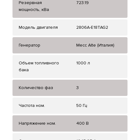
Резервная
723.19
мощность, кВа
Модель двигателя
2806A-E18TAG2
Генератор
Mecc Alte (Италия)
Объем топливного
1000 л
бака
Количество фаз
3
Частота ном.
50 Гц
Напряжение ном.
400 В