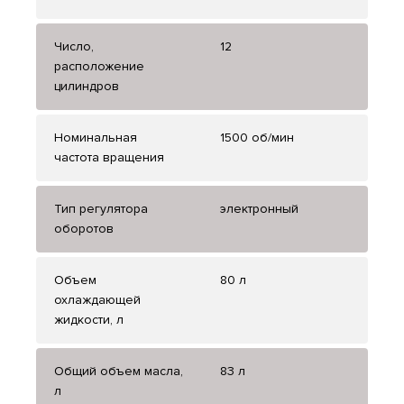
Число,
12
расположение
цилиндров
Номинальная
1500 об/мин
частота вращения
Тип регулятора
электронный
оборотов
Объем
80 л
охлаждающей
жидкости, л
Общий объем масла,
83 л
л