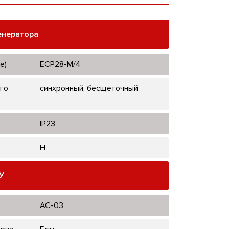
енератора
е)
ECP28-M/4
го
синхронный, бесщеточный
IP23
H
У
AC-03