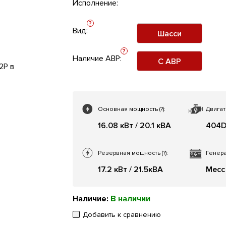
Исполнение:
?
Вид:
Шасси
?
Наличие АВР:
С АВР
Основная мощность
(?)
:
Двигат
16.08 кВт / 20.1 кВА
404D
Резервная мощность
(?)
:
Генера
17.2 кВт / 21.5кВА
Mecc 
Наличие:
В наличии
Добавить к сравнению