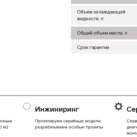
Объем охлаждающей
жидкости, л
Общий объем масла, л
Срок гарантии
Инжиниринг
Се
енные
Проектируем серийные модели,
Серв
0 м2
разрабатываем особые проекты
диаг
монт