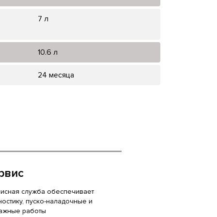
7 л
10.6 л
24 месяца
рвис
исная служба обеспечивает
ностику, пуско-наладочные и
ажные работы