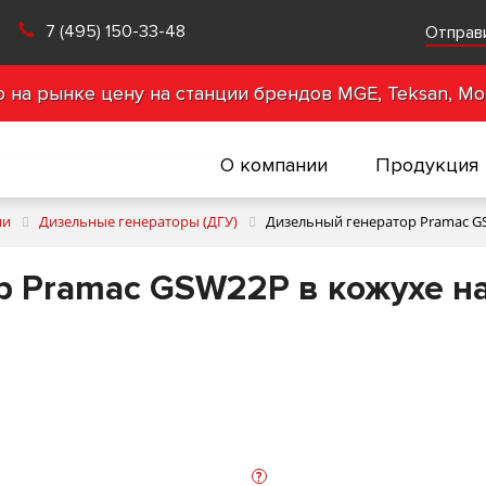
7 (495) 150-33-48
Отправ
на рынке цену на станции брендов MGE, Teksan, Mot
О компании
Продукция
ии
Дизельные генераторы (ДГУ)
Дизельный генератор Pramac GS
 Pramac GSW22P в кожухе на
?