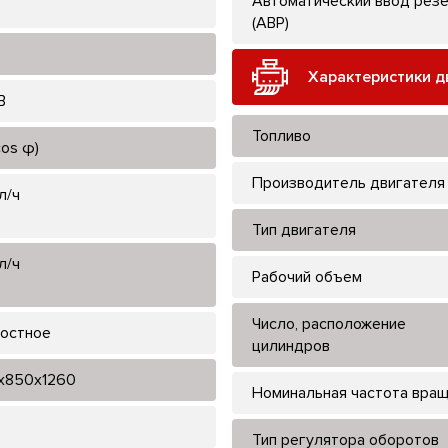
Автоматический ввод рез
(АВР)
Характеристики д
В
Топливо
cos φ)
Производитель двигателя
л/ч
Тип двигателя
л/ч
Рабочий объем
Число, расположение
остное
цилиндров
x850x1260
Номинальная частота вра
Тип регулятора оборотов