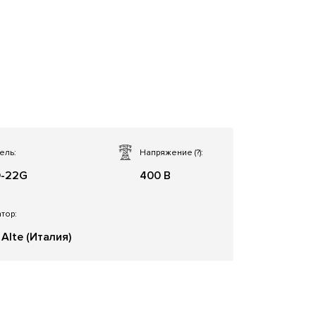
ель:
Напряжение
(?)
:
-22G
400 В
тор:
Alte (Италия)