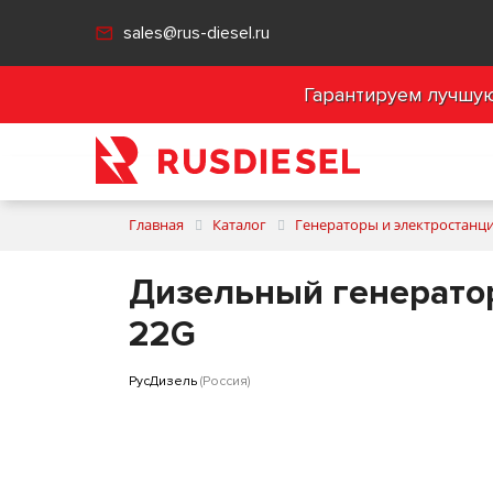
sales@rus-diesel.ru
Гарантируем лучшую 
Главная
Каталог
Генераторы и электростанц
Дизельный генератор
22G
РусДизель
(Россия)