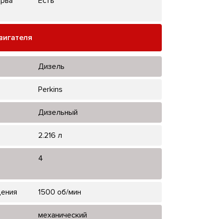
ерва
Есть
вигателя
Дизель
Perkins
Дизельный
2.216 л
4
щения
1500 об/мин
механический