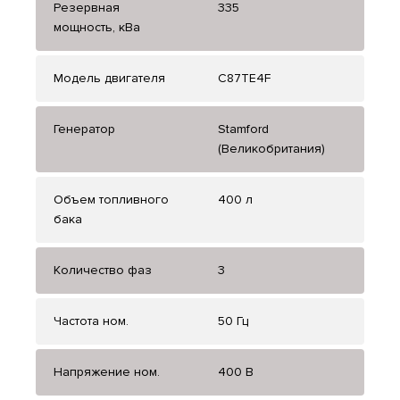
Резервная
335
мощность, кВа
Модель двигателя
C87TE4F
Генератор
Stamford
(Великобритания)
Объем топливного
400 л
бака
Количество фаз
3
Частота ном.
50 Гц
Напряжение ном.
400 В