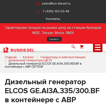
sales@rus-diesel.ru
7 (495) 150-33-48
Контакты
Гарантируем лучшую на рынке цену на станции брендов
MGE, Teksan, Motor, ЯМЗ!
Подробнее
Главная
Каталог
Генераторы и электростанции
Дизельные генераторы (ДГУ)
Дизельный генератор ELCOS GE.AI3A.335/300.BF в
контейнере с АВР C87TE4F
О компании
Дизельный генератор
Продукция
ELCOS GE.AI3A.335/300.BF
Услуги
в контейнере с АВР