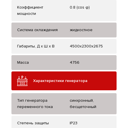
Коэффициент
0.8 (cos φ)
мощности
Система охлаждения
жидкостное
Габариты, Д x Ш x В
4500x2300x2675
Масса
4756
Характеристики генератора
Тип генератора
синхронный,
переменного тока
бесщеточный
Степень защиты
IP23