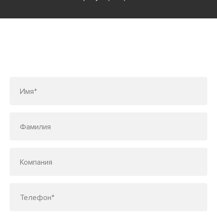
Заполните форму или позвоните
по телефону
7 (495) 150-33-48
Имя*
Фамилия
Компания
Телефон*