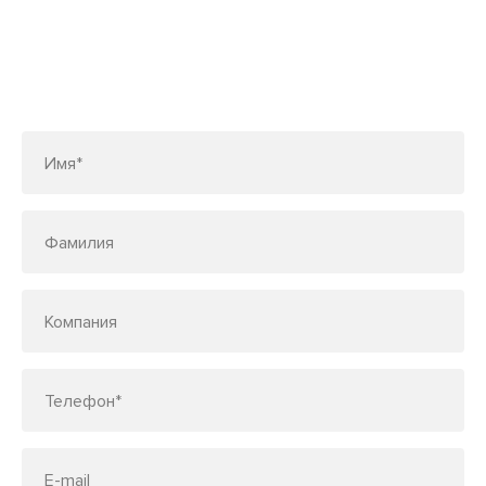
Заполните форму или позвоните
по телефону
7 (495) 150-33-48
Имя*
Фамилия
Компания
Телефон*
E-mail