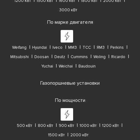
1200 кВт
1500 кВт
1600 кВт
1800 кВт
2000 кВт
3000 кВт
По марке двигателя
Weifang
Hyundai
Iveco
ММЗ
ТСС
ЯМЗ
Perkins
Mitsubishi
Doosan
Deutz
Cummins
Woling
Ricardo
Yuchai
Weichai
Baudouin
Газопоршневые установки
По мощности
500 кВт
800 кВт
900 кВт
1000 кВт
1200 кВт
1500 кВт
2000 кВт