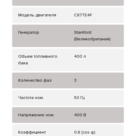
Модель двигателя
C87TE4F
Генератор
Stamford
(Великобритания)
Объем топливного
400 л
бака
Количество фаз
3
Частота ном.
50 Гц
Напряжение ном.
400 В
Коэффициент
0.8 (cos φ)