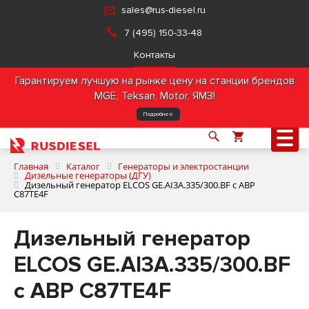
sales@rus-diesel.ru
7 (495) 150-33-48
Контакты
Гарантируем лучшую на рынке цену на станции брендов
MGE, Teksan, Motor, ЯМЗ!
Подробнее
Главная
Каталог
Генераторы и электростанции
Дизельные генераторы (ДГУ)
Дизельный генератор ELCOS GE.AI3A.335/300.BF с АВР
C87TE4F
О компании
Дизельный генератор
Продукция
ELCOS GE.AI3A.335/300.BF
Услуги
с АВР C87TE4F