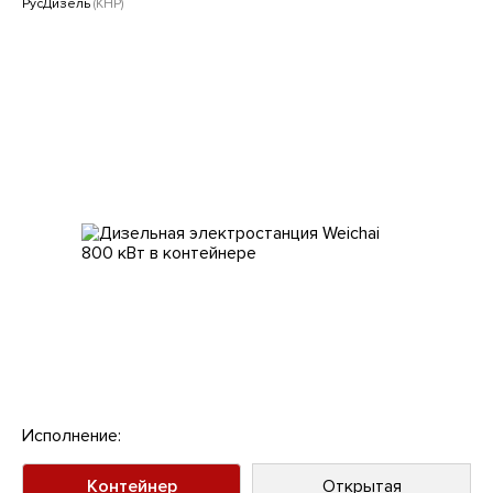
Клиентам
РусДизель
(КНР)
Исполнение:
Контейнер
Открытая