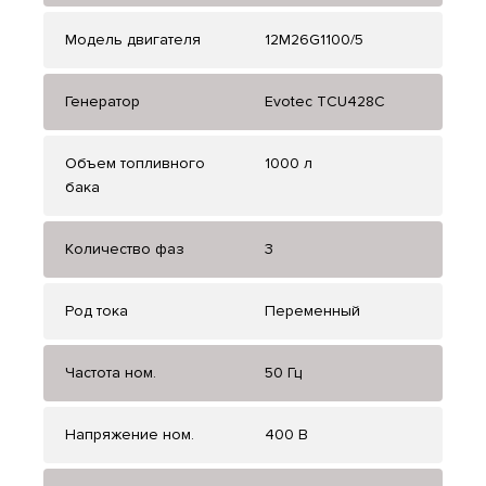
Модель двигателя
12M26G1100/5
Генератор
Evotec TCU428C
Объем топливного
1000 л
бака
Количество фаз
3
Род тока
Переменный
Частота ном.
50 Гц
Напряжение ном.
400 В