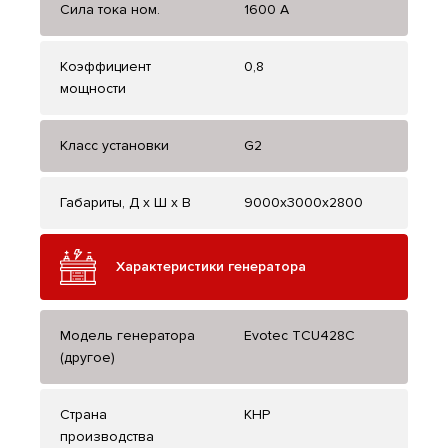
Сила тока ном.
1600 А
Коэффициент
0,8
мощности
Класс установки
G2
Габариты, Д x Ш x В
9000х3000х2800
Характеристики генератора
Модель генератора
Evotec TCU428C
(другое)
Страна
КНР
производства