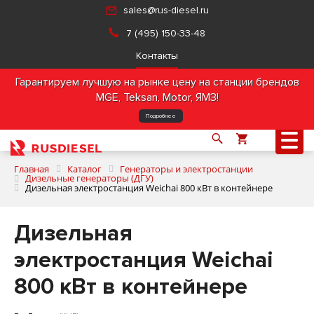
sales@rus-diesel.ru
7 (495) 150-33-48
Контакты
Гарантируем лучшую на рынке цену на станции брендов
MGE, Teksan, Motor, ЯМЗ!
Подробнее
Главная
Каталог
Генераторы и электростанции
Дизельные генераторы (ДГУ)
Дизельная электростанция Weichai 800 кВт в контейнере
О компании
Дизельная
Продукция
электростанция Weichai
800 кВт в контейнере
Услуги