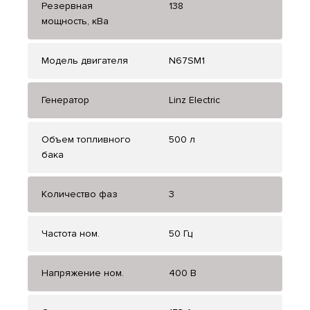
Резервная
138
мощность, кВа
Модель двигателя
N67SM1
Генератор
Linz Electric
Объем топливного
500 л
бака
Количество фаз
3
Частота ном.
50 Гц
Напряжение ном.
400 В