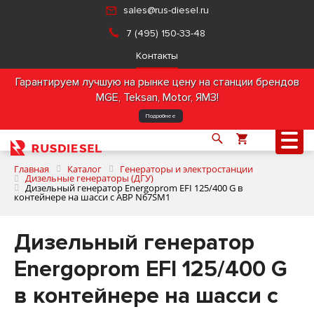
sales@rus-diesel.ru
7 (495) 150-33-48
Контакты
Гарантируем лучшую на рынке цену на станции брендов
MGE, Teksan, Motor, ЯМЗ!
Подробнее
Главная
Каталог
Генераторы и электростанции
Дизельные генераторы (ДГУ)
Дизельный генератор Energoprom EFI 125/400 G в
контейнере на шасси с АВР N67SM1
О компании
Дизельный генератор
Продукция
Energoprom EFI 125/400 G
Услуги
в контейнере на шасси с