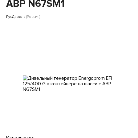
Клиентам
АВР N67SM1
РусДизель
(Россия)
Исполнение: