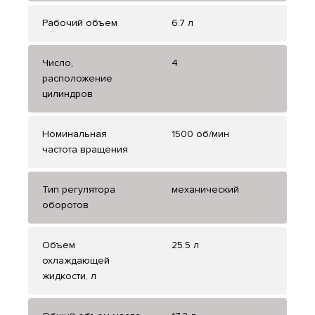
Рабочий объем
6.7 л
Число,
4
расположение
цилиндров
Номинальная
1500 об/мин
частота вращения
Тип регулятора
механический
оборотов
Объем
25.5 л
охлаждающей
жидкости, л