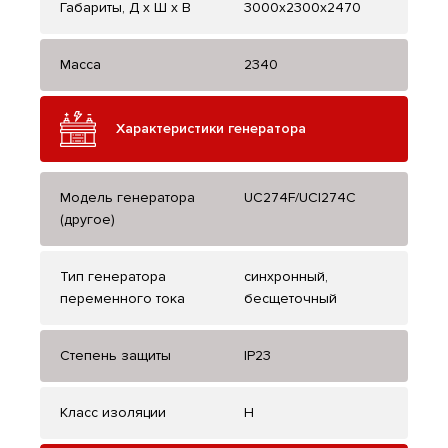
Габариты, Д x Ш x В
3000x2300x2470
Масса
2340
Характеристики генератора
Модель генератора
UC274F/UCI274C
(другое)
Тип генератора
синхронный,
переменного тока
бесщеточный
Степень защиты
IP23
Класс изоляции
H