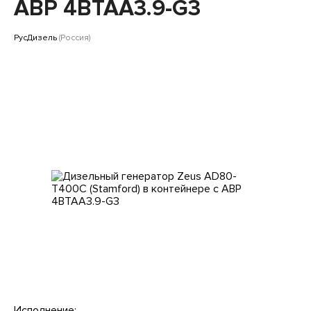
Клиентам
АВР 4BTAA3.9-G3
РусДизель
(Россия)
Исполнение: