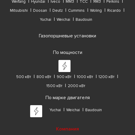
Weifang
Hyundai
Iveco
ММЗ
ТСС
ЯМЗ
Perkins
Mitsubishi
Doosan
Deutz
Cummins
Woling
Ricardo
Yuchai
Weichai
Baudouin
Газопоршневые установки
По мощности
500 кВт
800 кВт
900 кВт
1000 кВт
1200 кВт
1500 кВт
2000 кВт
По марке двигателя
Yuchai
Weichai
Baudouin
Компания