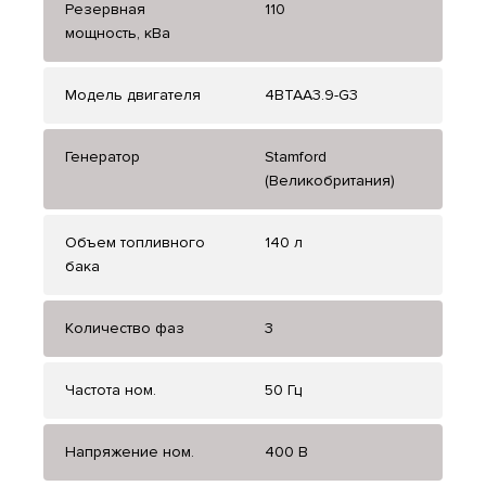
Резервная
110
мощность, кВа
Модель двигателя
4BTAA3.9-G3
Генератор
Stamford
(Великобритания)
Объем топливного
140 л
бака
Количество фаз
3
Частота ном.
50 Гц
Напряжение ном.
400 В