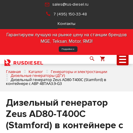
sales@rus-diesel.ru
7 (495) 150-33-48
Контакты
Гарантируем лучшую на рынке цену на станции брендов
MGE, Teksan, Motor, ЯМЗ!
Подробнее
Главная
Каталог
Генераторы и электростанции
Дизельные генераторы (ДГУ)
Дизельный генератор Zeus AD80-T400C (Stamford) в
контейнере с АВР 4BTAA3.9-G3
О компании
Дизельный генератор
Продукция
Zeus AD80-T400C
Услуги
(Stamford) в контейнере с