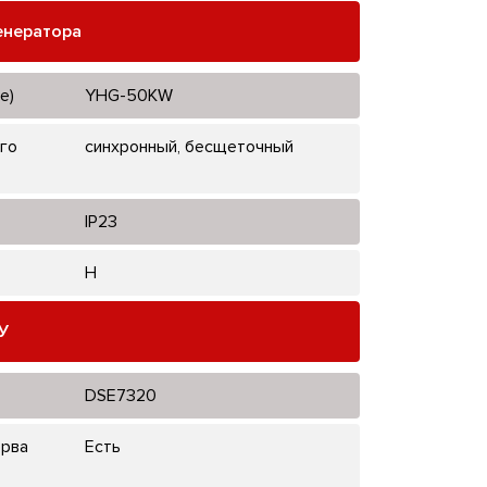
енератора
е)
YHG-50KW
го
синхронный, бесщеточный
IP23
H
У
DSE7320
ерва
Есть