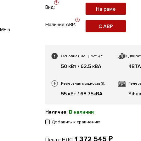
?
Вид:
На раме
?
Наличие АВР:
С АВР
Основная мощность
(?)
:
Двигат
50 кВт / 62.5 кВА
4BTA
Резервная мощность
(?)
:
Генера
55 кВт / 68.75кВА
Yihu
Наличие:
В наличии
Добавить к сравнению
1 372 545 ₽
Цена с НДС: