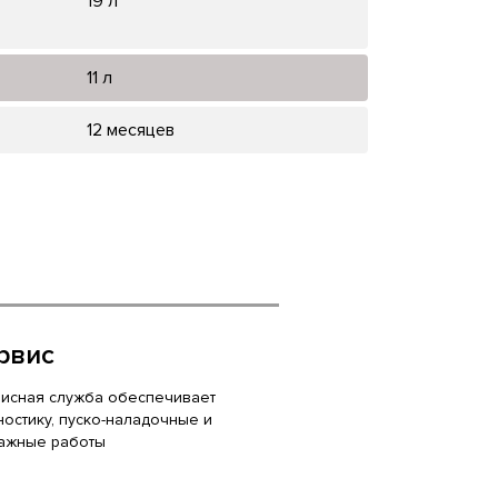
19 л
11 л
12 месяцев
рвис
исная служба обеспечивает
ностику, пуско-наладочные и
ажные работы