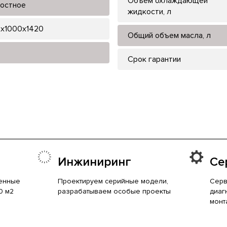
Объем охлаждающей
остное
жидкости, л
x1000x1420
Общий объем масла, л
Срок гарантии
Инжиниринг
Се
енные
Проектируем серийные модели,
Серв
0 м2
разрабатываем особые проекты
диаг
монт