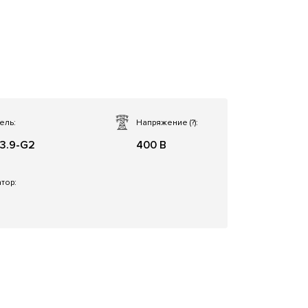
ель:
Напряжение
(?)
:
3.9-G2
400 В
тор:
a