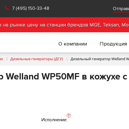
7 (495) 150-33-48
Отправ
на рынке цену на станции брендов MGE, Teksan, Mot
О компании
Продукция
ии
Дизельные генераторы (ДГУ)
Дизельный генератор Welland W
 Welland WP50MF в кожухе с
?
Исполнение: