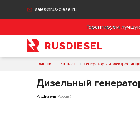
sales@rus-diesel.ru
Гарантируем лучшую 
Главная
Каталог
Генераторы и электростанц
Дизельный генератор
РусДизель
(Россия)