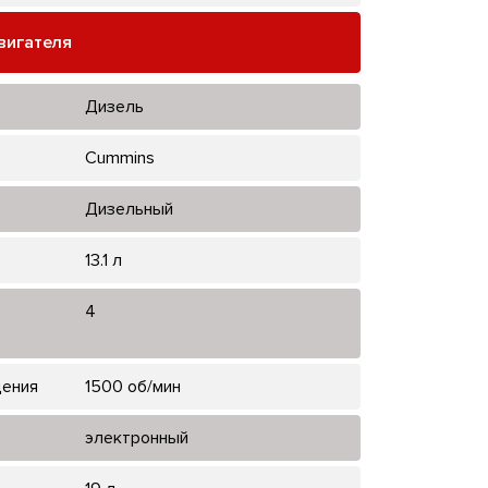
вигателя
Дизель
Cummins
Дизельный
13.1 л
4
щения
1500 об/мин
электронный