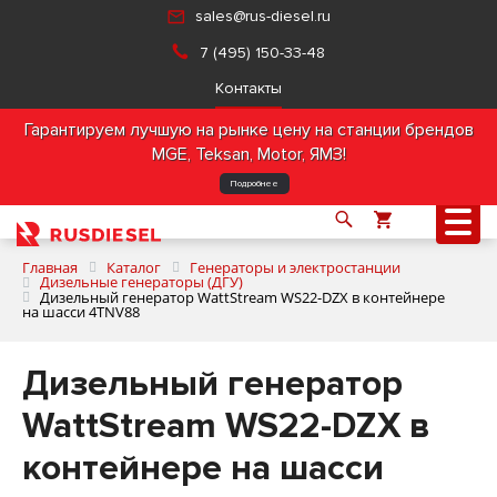
sales@rus-diesel.ru
7 (495) 150-33-48
Контакты
Гарантируем лучшую на рынке цену на станции брендов
MGE, Teksan, Motor, ЯМЗ!
Подробнее
Главная
Каталог
Генераторы и электростанции
Дизельные генераторы (ДГУ)
Дизельный генератор WattStream WS22-DZX в контейнере
на шасси 4TNV88
О компании
Дизельный генератор
Продукция
WattStream WS22-DZX в
Услуги
контейнере на шасси