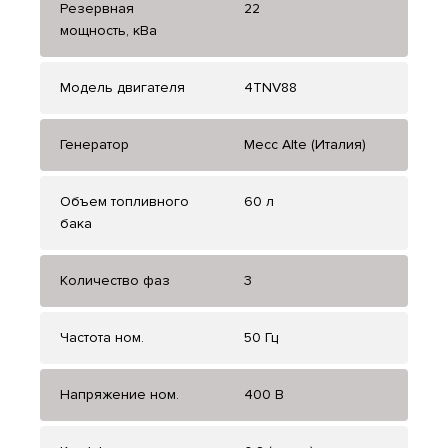
Резервная
22
мощность, кВа
Модель двигателя
4TNV88
Генератор
Mecc Alte (Италия)
Объем топливного
60 л
бака
Количество фаз
3
Частота ном.
50 Гц
Напряжение ном.
400 В