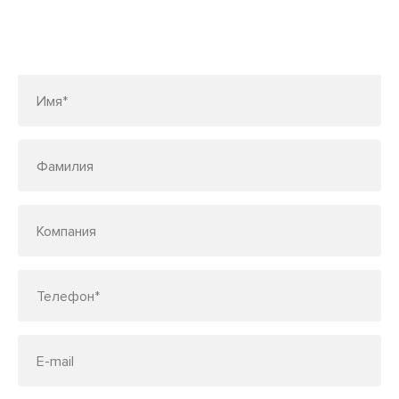
Заполните форму или позвоните
по телефону
7 (495) 150-33-48
Имя*
Фамилия
Компания
Телефон*
E-mail