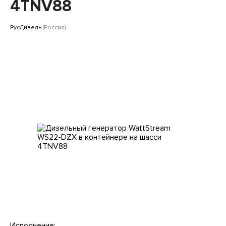
Клиентам
4TNV88
РусДизель
(Россия)
Исполнение: