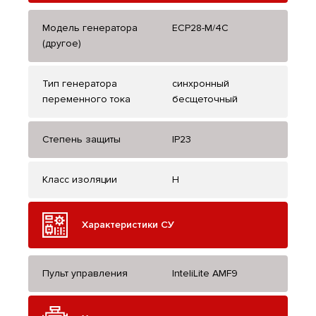
Модель генератора
ECP28-M/4C
(другое)
Тип генератора
синхронный
переменного тока
бесщеточный
Степень защиты
IP23
Класс изоляции
H
Характеристики СУ
Пульт управления
InteliLite AMF9