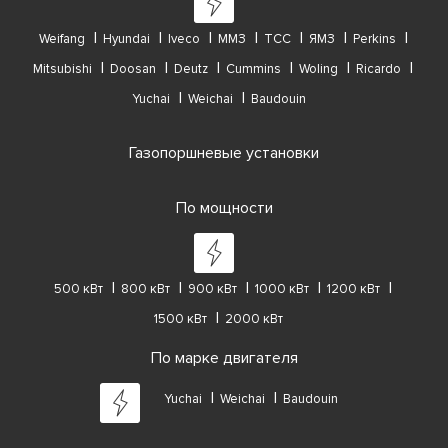
Weifang
Hyundai
Iveco
ММЗ
ТСС
ЯМЗ
Perkins
Mitsubishi
Doosan
Deutz
Cummins
Woling
Ricardo
Yuchai
Weichai
Baudouin
Газопоршневые установки
По мощности
500 кВт
800 кВт
900 кВт
1000 кВт
1200 кВт
1500 кВт
2000 кВт
По марке двигателя
Yuchai
Weichai
Baudouin