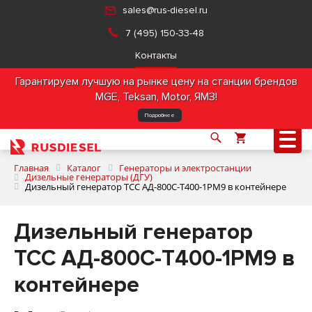
sales@rus-diesel.ru
7 (495) 150-33-48
Контакты
Гарантируем лучшую на рынке цену на станции брендов
MGE, Teksan, Motor, ЯМЗ!
Подробнее
Главная
Каталог
Генераторы и электростанции
Дизельные генераторы (ДГУ)
Дизельный генератор ТСС АД-800С-Т400-1РМ9 в контейнере
О компании
Дизельный генератор
Продукция
ТСС АД-800С-Т400-1РМ9 в
контейнере
Услуги