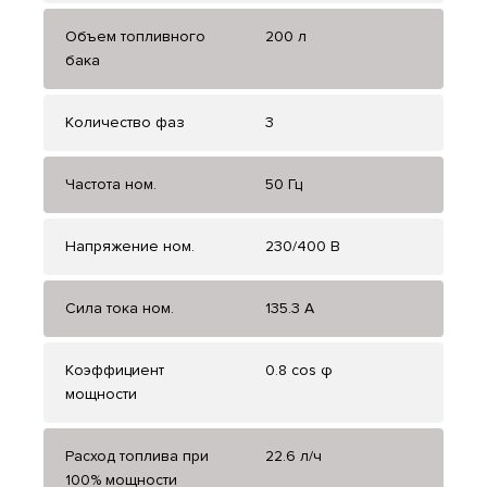
Объем топливного
200 л
бака
Количество фаз
3
Частота ном.
50 Гц
Напряжение ном.
230/400 В
Сила тока ном.
135.3 А
Коэффициент
0.8 cos φ
мощности
Расход топлива при
22.6 л/ч
100% мощности