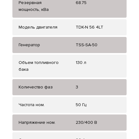
Резервная
68.75
мощность, кВа
Модель двигателя
TDK-N 56 4LT
Генератор
TSS-SA-50
Объем топливного
130 л
бака
Количество фаз
3
Частота ном.
50 Гц
Напряжение ном.
230/400 В