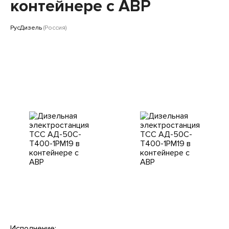
Клиентам
контейнере с АВР
РусДизель
(Россия)
Исполнение: