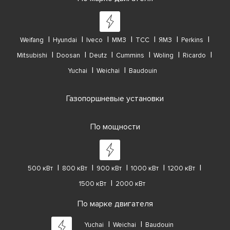
Weifang
Hyundai
Iveco
ММЗ
ТСС
ЯМЗ
Perkins
Mitsubishi
Doosan
Deutz
Cummins
Woling
Ricardo
Yuchai
Weichai
Baudouin
Газопоршневые установки
По мощности
500 кВт
800 кВт
900 кВт
1000 кВт
1200 кВт
1500 кВт
2000 кВт
По марке двигателя
Yuchai
Weichai
Baudouin