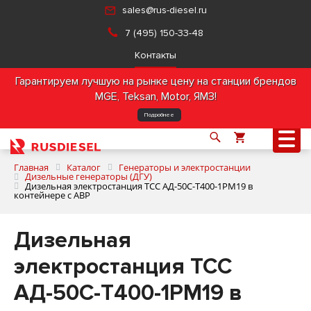
sales@rus-diesel.ru
7 (495) 150-33-48
Контакты
Гарантируем лучшую на рынке цену на станции брендов
MGE, Teksan, Motor, ЯМЗ!
Подробнее
Главная
Каталог
Генераторы и электростанции
Дизельные генераторы (ДГУ)
Дизельная электростанция ТСС АД-50С-Т400-1РМ19 в
контейнере с АВР
О компании
Дизельная
Продукция
электростанция ТСС
Услуги
АД-50С-Т400-1РМ19 в