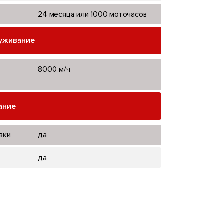
24 месяца или 1000 моточасов
луживание
8000 м/ч
ание
вки
да
да