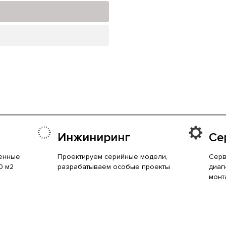
Инжиниринг
Се
енные
Проектируем серийные модели,
Серв
0 м2
разрабатываем особые проекты
диаг
монт