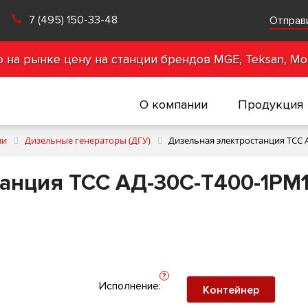
7 (495) 150-33-48
Отправ
на рынке цену на станции брендов MGE, Teksan, Mot
О компании
Продукция
ии
Дизельные генераторы (ДГУ)
Дизельная электростанция ТСС 
анция ТСС АД-30С-Т400-1РМ1
?
Исполнение:
Контейнер