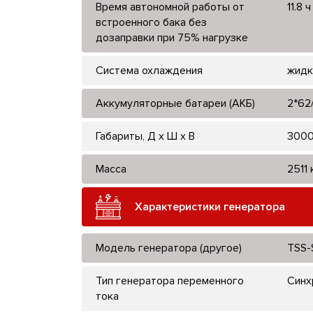
Время автономной работы от
11.8 ч
встроенного бака без
дозаправки при 75% нагрузке
Система охлаждения
жидк
Аккумуляторные батареи (АКБ)
2*62
Габариты, Д x Ш x В
3000
Масса
2511 
Характеристики генератора
Модель генератора (другое)
TSS-
Тип генератора переменного
Синх
тока