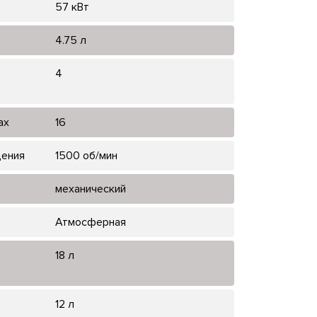
57 кВт
4.75 л
4
ах
16
щения
1500 об/мин
механический
Атмосферная
18 л
12 л