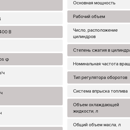
Основная мощность
Рабочий объем
ц
Число, расположение
400 В
цилиндров
Степень сжатия в цилиндр
cos φ
Номинальная частота вра
л/ч
Тип регулятора оборотов
Система впрыска топлива
/ч
Объем охлаждающей
жидкости, л
ч
Общий объем масла, л