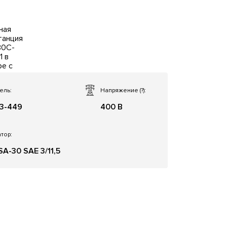
ель:
Напряжение
(?)
:
3-449
400 В
тор:
A-30 SAE 3/11,5