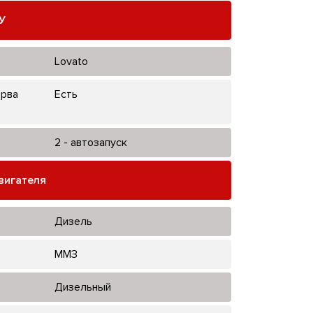
У
Lovato
ерва
Есть
2 - автозапуск
вигателя
Дизель
ММЗ
Дизельный