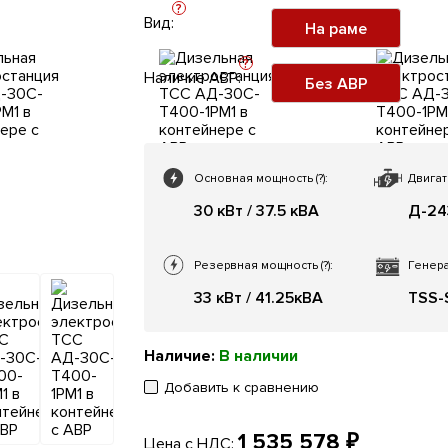
?
Вид:
На раме
?
Наличие АВР:
Без АВР
Основная мощность
(?)
:
Двигат
30 кВт / 37.5 кВА
Д-24
Резервная мощность
(?)
:
Генера
33 кВт / 41.25кВА
TSS-S
Наличие:
В наличии
Добавить к сравнению
1 535 578 ₽
Цена с НДС: