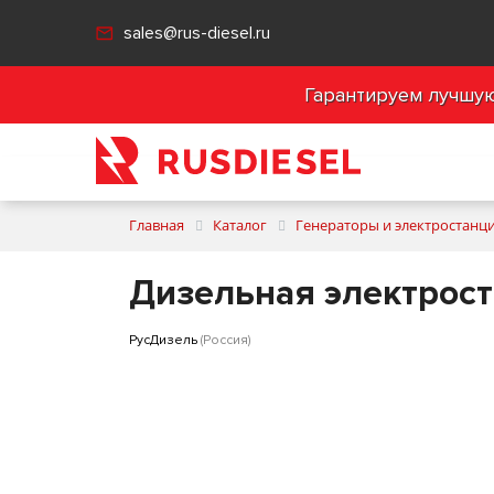
sales@rus-diesel.ru
Гарантируем лучшую 
Главная
Каталог
Генераторы и электростанц
Дизельная электрост
РусДизель
(Россия)