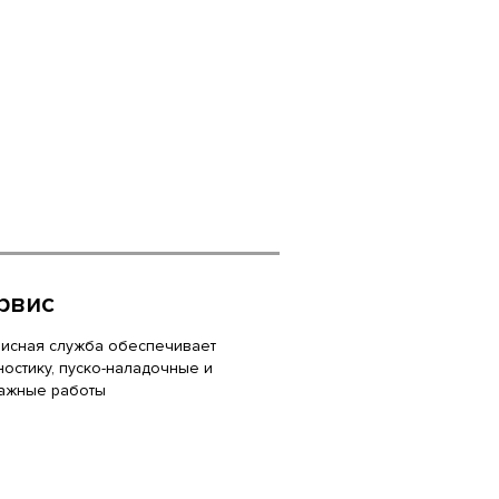
рвис
исная служба обеспечивает
ностику, пуско-наладочные и
ажные работы