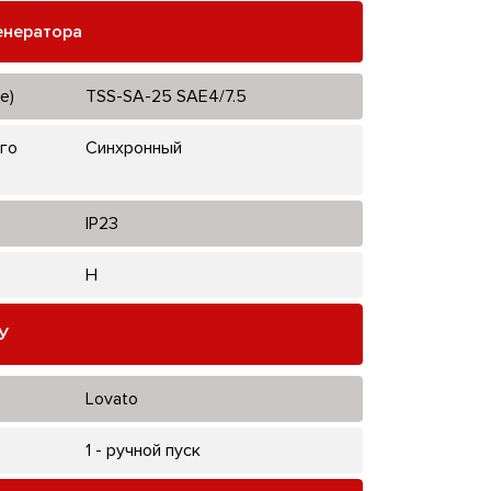
енератора
е)
TSS-SA-25 SAE4/7.5
го
Синхронный
IP23
H
У
Lovato
1 - ручной пуск