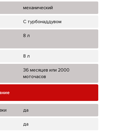
механический
С турбонаддувом
8 л
8 л
36 месяцев или 2000
моточасов
ание
вки
да
да