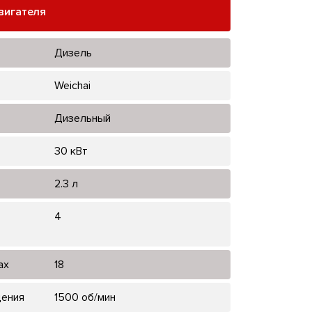
вигателя
Дизель
Weichai
Дизельный
30 кВт
2.3 л
4
ах
18
щения
1500 об/мин