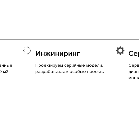
Инжиниринг
Се
енные
Проектируем серийные модели,
Серв
0 м2
разрабатываем особые проекты
диаг
монт