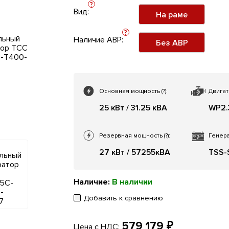
?
Вид:
На раме
?
Наличие АВР:
Без АВР
Основная мощность
(?)
:
Двигат
25 кВт / 31.25 кВА
WP2.
Резервная мощность
(?)
:
Генера
27 кВт / 57255кВА
TSS-
Наличие:
В наличии
Добавить к сравнению
579 179 ₽
Цена с НДС: