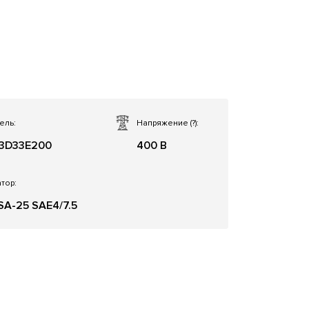
ель:
Напряжение
(?)
:
3D33E200
400 В
тор:
SA-25 SAE4/7.5