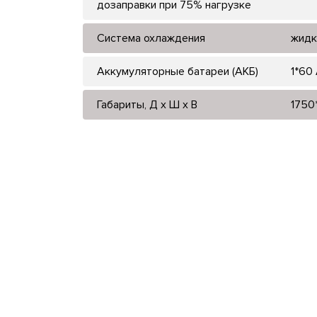
дозаправки при 75% нагрузке
Система охлаждения
жидк
Аккумуляторные батареи (АКБ)
1*60
Габариты, Д x Ш x В
1750