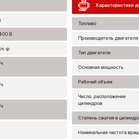
Характеристики д
ц
Топливо
400 В
Производитель двигателя
cos φ
Тип двигателя
/ч
Основная мощность
Рабочий объем
/ч
Число, расположение
цилиндров
/ч
Степень сжатия в цилиндр
Номинальная частота вра