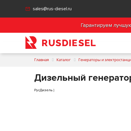
sales@rus-diesel.ru
Гарантируем лучшую 
Главная
Каталог
Генераторы и электростанц
Дизельный генерато
РусДизель
()