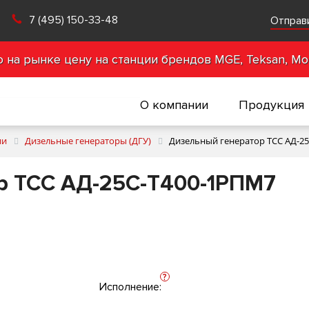
7 (495) 150-33-48
Отправ
на рынке цену на станции брендов MGE, Teksan, Mot
О компании
Продукция
ии
Дизельные генераторы (ДГУ)
Дизельный генератор ТСС АД-2
р ТСС АД-25С-Т400-1РПМ7
?
Исполнение: