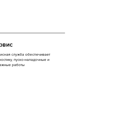
рвис
исная служба обеспечивает
ностику, пуско-наладочные и
ажные работы