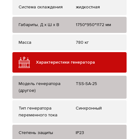
Система охлаждения
жидкостная
Габариты, Д x Ш x В
1750*950*1172 мм
Масса
780 кг
Характеристики генератора
Модель генератора
TSS-SA-25
(другое)
Тип генератора
Синхронный
переменного тока
Степень защиты
IP23