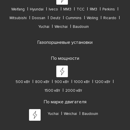
Weifang
Hyundai
Iveco
ММЗ
ТСС
ЯМЗ
Perkins
Mitsubishi
Doosan
Deutz
Cummins
Woling
Ricardo
Yuchai
Weichai
Baudouin
Газопоршневые установки
По мощности
500 кВт
800 кВт
900 кВт
1000 кВт
1200 кВт
1500 кВт
2000 кВт
По марке двигателя
Yuchai
Weichai
Baudouin