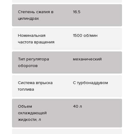
Степень сжатия в
16,5
цилиндрах
Номинальная
1500 об/мин
частота вращения
Тип регулятора
механический
оборотов
Система впрыска
С турбонаддувом
топлива
Объем
40 л
охлаждающей
жидкости, л