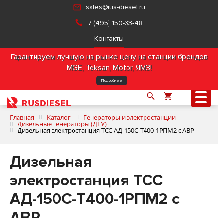
sales@rus-diesel.ru
7 (495) 150-33-48
Контакты
Гарантируем лучшую на рынке цену на станции брендов
MGE, Teksan, Motor, ЯМЗ!
Подробнее
Главная
Каталог
Генераторы и электростанции
Дизельные генераторы (ДГУ)
Дизельная электростанция ТСС АД-150С-Т400-1РПМ2 с АВР
О компании
Дизельная
Продукция
электростанция ТСС
АД-150С-Т400-1РПМ2 с
Услуги
АВР