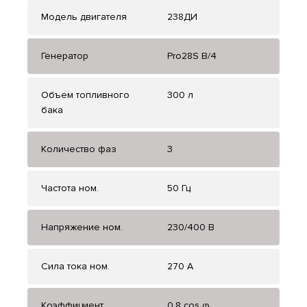
Модель двигателя
238ДИ
Генератор
Pro28S B/4
Объем топливного
300 л
бака
Количество фаз
3
Частота ном.
50 Гц
Напряжение ном.
230/400 В
Сила тока ном.
270 А
Коэффициент
0.8 cos φ