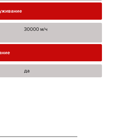
луживание
30000 м/ч
ание
да