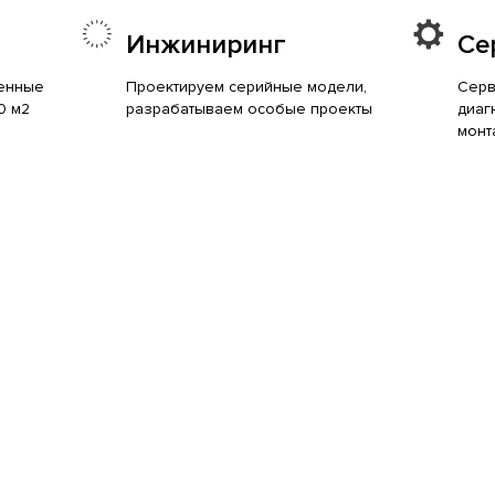
Инжиниринг
Се
енные
Проектируем серийные модели,
Серв
0 м2
разрабатываем особые проекты
диаг
монт