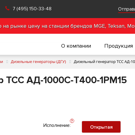
7 (495) 150-33-48
Отправ
на рынке цену на станции брендов MGE, Teksan, Mot
О компании
Продукция
ии
Дизельные генераторы (ДГУ)
Дизельный генератор ТСС АД-1
р ТСС АД-1000С-Т400-1РМ15
?
Исполнение:
Открытая