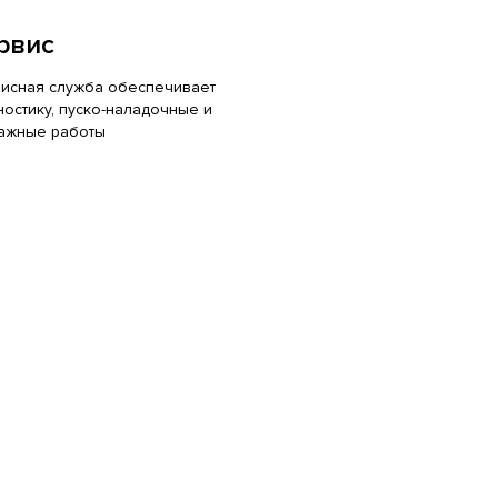
рвис
исная служба обеспечивает
ностику, пуско-наладочные и
ажные работы