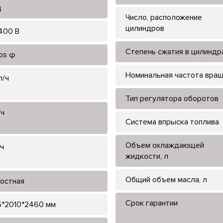
ц
Число, расположение
цилиндров
400 В
Степень сжатия в цилиндр
cos φ
Номинальная частота вра
л/ч
Тип регулятора оборотов
/ч
Система впрыска топлива
Объем охлаждающей
/ч
жидкости, л
Общий объем масла, л
остная
Срок гарантии
*2010*2460 мм