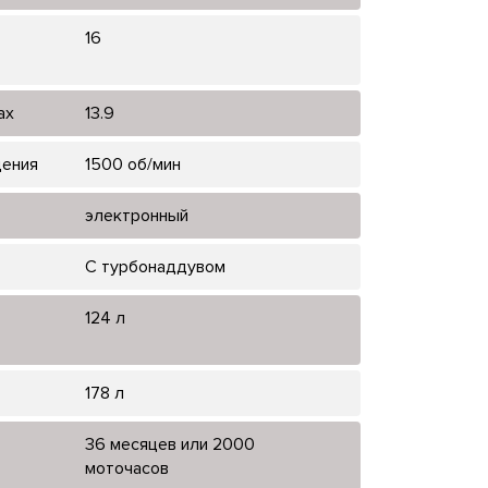
16
ах
13.9
щения
1500 об/мин
электронный
С турбонаддувом
124 л
178 л
36 месяцев или 2000
моточасов