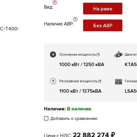
?
Вид:
На раме
?
Наличие АВР:
Без АВР
Основная мощность
(?)
:
Двигат
1000 кВт / 1250 кВА
KTA5
Резервная мощность
(?)
:
Генера
1100 кВт / 1375кВА
LSA5
Наличие:
В наличии
Добавить к сравнению
22 882 274 ₽
Цена с НДС: