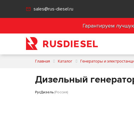
sales@rus-diesel.ru
Гарантируем лучшую 
Главная
Каталог
Генераторы и электростанц
Дизельный генерато
РусДизель
(Россия)