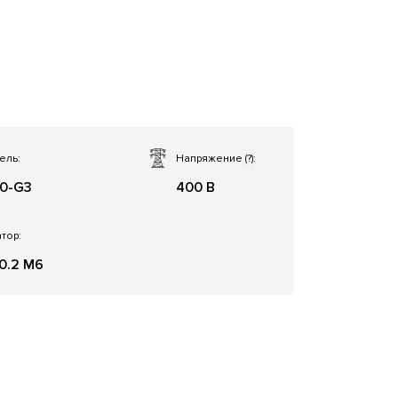
ель:
Напряжение
(?)
:
0-G3
400 В
тор:
0.2 M6