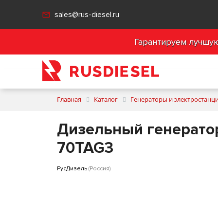
sales@rus-diesel.ru
Гарантируем лучшую 
Главная
Каталог
Генераторы и электростанц
Дизельный генератор
70TAG3
РусДизель
(Россия)