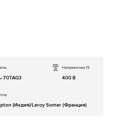
ель:
Напряжение
(?)
:
A-70TAG3
400 В
тор:
pton (Индия)/Leroy Somer (Франция)