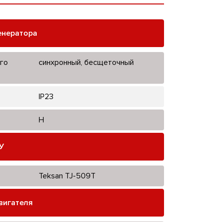
енератора
го
синхронный, бесщеточный
IP23
H
У
Teksan TJ-509T
вигателя