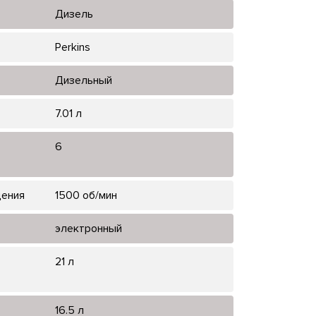
Дизель
Perkins
Дизельный
7.01 л
6
щения
1500 об/мин
электронный
21 л
16.5 л