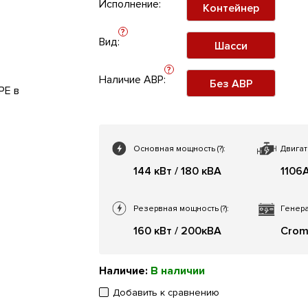
Исполнение:
Контейнер
?
Вид:
Шасси
?
Наличие АВР:
Без АВР
Основная мощность
(?)
:
Двигат
144 кВт / 180 кВА
1106
Резервная мощность
(?)
:
Генера
160 кВт / 200кВА
Crom
Наличие:
В наличии
Добавить к сравнению