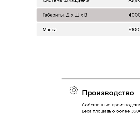
Система охлаждения
жидк
Габариты, Д x Ш x В
400
Масса
5100
Производство
Собственные производств
цеха площадью более 350