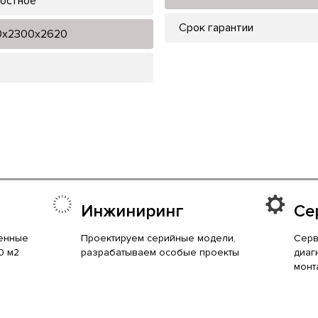
остное
Срок гарантии
0x2300x2620
Инжиниринг
Се
енные
Проектируем серийные модели,
Серв
0 м2
разрабатываем особые проекты
диаг
монт