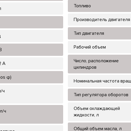
Топливо
л
Производитель двигателя
Тип двигателя
ц
Рабочий объем
В
Число, расположение
2 А
цилиндров
cos φ)
Номинальная частота вра
л/ч
Тип регулятора оборотов
Объем охлаждающей
л/ч
жидкости, л
Общий объем масла, л