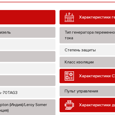
Характеристики г
изель
Тип генератора переменно
тока
Степень защиты
Класс изоляции
Характеристики С
Пульт управления
A-70TAG3
pton (Индия)/Leroy Somer
Характеристики д
нция)