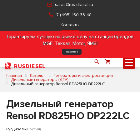
sales@rus-diesel.ru
7 (495) 150-33-48
Контакты
Гарантируем лучшую на рынке цену на станции брендов
MGE, Teksan, Motor, ЯМЗ!
Подробнее
Главная
Каталог
Генераторы и электростанции
Дизельные генераторы (ДГУ)
Дизельный генератор Rensol RD825HO DP222LC
О компании
Дизельный генератор
Продукция
Rensol RD825HO DP222LC
Услуги
РусДизель
(Россия)