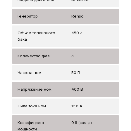
Генератор
Rensol
Объем топливного
450 л
бака
Количество фаз
3
Частота ном.
50 Гц
Напряжение ном.
400 В
Сила тока ном.
1191 А
Коэффициент
0.8 (cos φ)
мощности