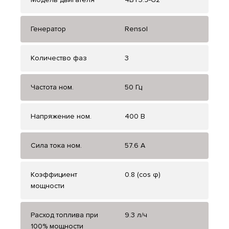
Генератор
Rensol
Количество фаз
3
Частота ном.
50 Гц
Напряжение ном.
400 В
Сила тока ном.
57.6 А
Коэффициент
0.8 (cos φ)
мощности
Расход топлива при
9.3 л/ч
100% мощности