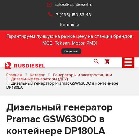
sales@rus-diesel.ru
7 (495) 150-33-48
Контакты
Гарантируем лучшую на рынке цену на станции брендов
MGE, Teksan, Motor, ЯМЗ!
Подробнее
Главная
Каталог
Генераторы и электростанции
Дизельные генераторы (ДГУ)
Дизельный генератор Pramac GSW630DO в контейнере
DP180LA
О компании
Дизельный генератор
Продукция
Pramac GSW630DO в
Услуги
контейнере DP180LA