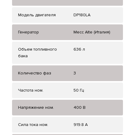
Модель двигателя
DP180LA
Генератор
Mecc Alte (Италия)
Объем топливного
636 л
бака
Количество фаз
3
Частота ном.
50 Гц
Напряжение ном.
400 В
Сила тока ном.
919.8 А