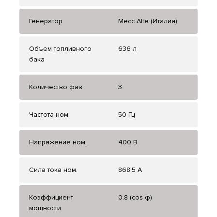
Генератор
Mecc Alte (Италия)
Объем топливного
636 л
бака
Количество фаз
3
Частота ном.
50 Гц
Напряжение ном.
400 В
Сила тока ном.
868.5 А
Коэффициент
0.8 (cos φ)
мощности