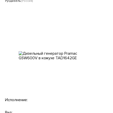
Клиентам
РусДизель
(Россия)
Исполнение:
Вид: