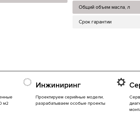
Общий объем масла, л
Срок гарантии
Инжиниринг
Се
енные
Проектируем серийные модели,
Серв
0 м2
разрабатываем особые проекты
диаг
монт