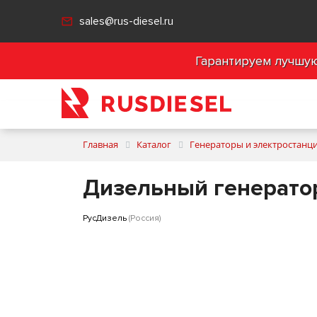
sales@rus-diesel.ru
Гарантируем лучшую 
Главная
Каталог
Генераторы и электростанц
Дизельный генератор
РусДизель
(Россия)