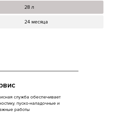
28 л
24 месяца
рвис
исная служба обеспечивает
ностику, пуско-наладочные и
ажные работы