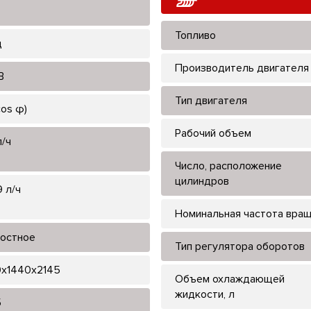
Топливо
ц
Производитель двигателя
В
Тип двигателя
cos φ)
Рабочий объем
л/ч
Число, расположение
цилиндров
 л/ч
Номинальная частота вра
остное
Тип регулятора оборотов
x1440x2145
Объем охлаждающей
жидкости, л
5