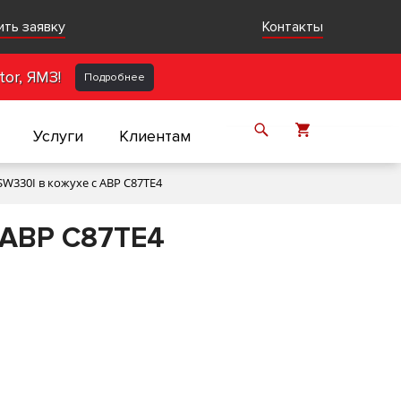
ить заявку
Контакты
or, ЯМЗ!
Подробнее
Услуги
Клиентам
W330I в кожухе с АВР C87TE4
 АВР C87TE4