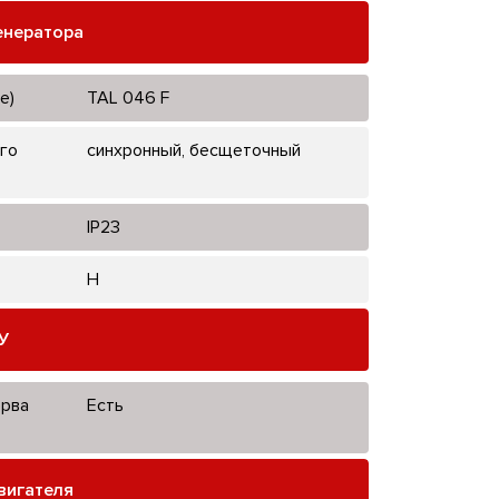
енератора
е)
TAL 046 F
го
синхронный, бесщеточный
IP23
H
У
ерва
Есть
вигателя