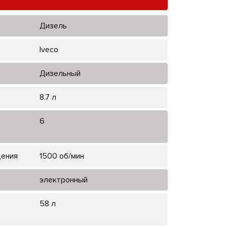
Дизель
Iveco
Дизельный
8.7 л
6
щения
1500 об/мин
электронный
58 л