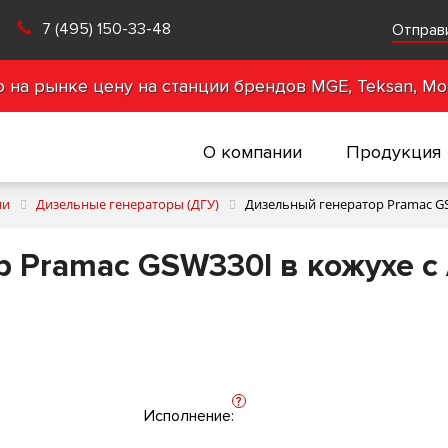
7 (495) 150-33-48
Отправ
на рынке цену на станции брендов MGE, Teksan, Mot
О компании
Продукция
ии
Дизельные генераторы (ДГУ)
Дизельный генератор Pramac GS
 Pramac GSW330I в кожухе с
?
Исполнение: