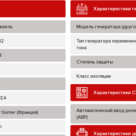
Характеристики г
изель
Модель генератора (друго
82
Тип генератора переменно
тока
8
Степень защиты
Класс изоляции
Характеристики С
TE4
Автоматический ввод рез
y Somer (Франция)
(АВР)
л
Характеристики д