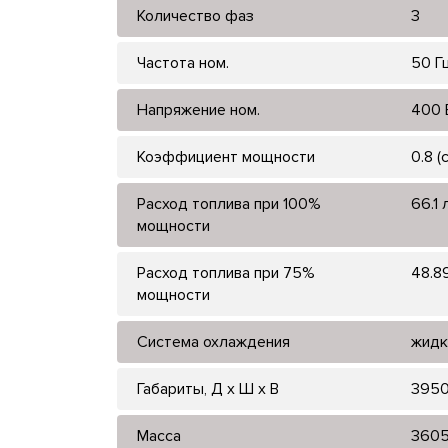
Количество фаз
3
Частота ном.
50 Г
Напряжение ном.
400 
Коэффициент мощности
0.8 (
Расход топлива при 100%
66.1 
мощности
Расход топлива при 75%
48.89
мощности
Система охлаждения
жидк
Габариты, Д x Ш x В
3950
Масса
360