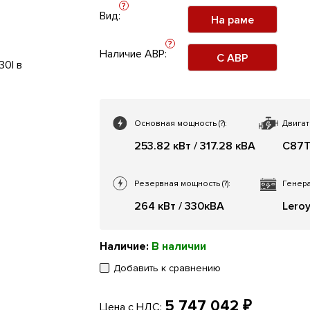
?
Вид:
На раме
?
Наличие АВР:
С АВР
Основная мощность
(?)
:
Двигат
253.82 кВт / 317.28 кВА
C87
Резервная мощность
(?)
:
Генера
264 кВт / 330кВА
Lero
Наличие:
В наличии
Добавить к сравнению
5 747 042 ₽
Цена с НДС: