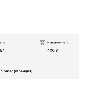
ель:
Напряжение
(?)
:
TE4
400 В
тор:
y Somer (Франция)