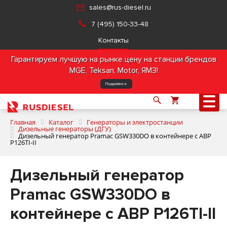
sales@rus-diesel.ru
7 (495) 150-33-48
Контакты
Гарантируем лучшую на рынке цену на станции брендов
MGE, Teksan, Motor, ЯМЗ!
Подробнее
Главная
Каталог
Генераторы и электростанции
Дизельные генераторы (ДГУ)
Дизельный генератор Pramac GSW330DO в контейнере с АВР
P126TI-II
О компании
Дизельный генератор
Продукция
Pramac GSW330DO в
Услуги
контейнере с АВР P126TI-II