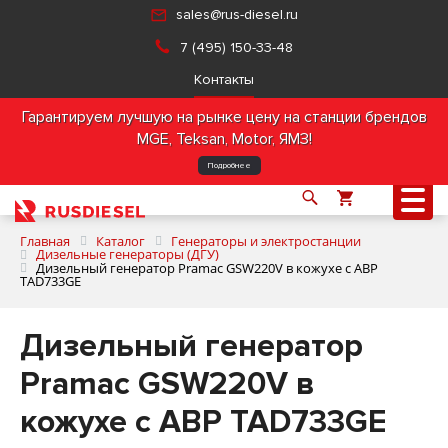
sales@rus-diesel.ru
7 (495) 150-33-48
Контакты
Гарантируем лучшую на рынке цену на станции брендов
MGE, Teksan, Motor, ЯМЗ!
Подробнее
Главная
Каталог
Генераторы и электростанции
Дизельные генераторы (ДГУ)
Дизельный генератор Pramac GSW220V в кожухе с АВР
TAD733GE
О компании
Дизельный генератор
Продукция
Pramac GSW220V в
Услуги
кожухе с АВР TAD733GE