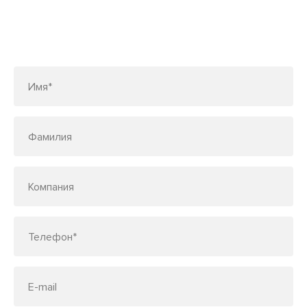
Заполните форму или позвоните
по телефону
7 (495) 150-33-48
Имя*
Фамилия
Компания
Телефон*
E-mail