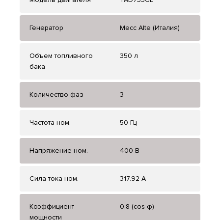
Генератор
Mecc Alte (Италия)
Объем топливного
350 л
бака
Количество фаз
3
Частота ном.
50 Гц
Напряжение ном.
400 В
Сила тока ном.
317.92 А
Коэффициент
0.8 (cos φ)
мощности