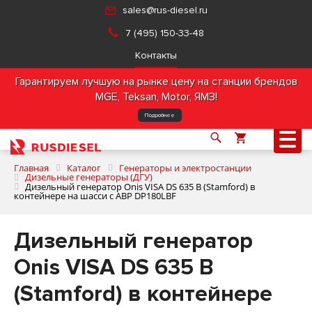
sales@rus-diesel.ru
7 (495) 150-33-48
Контакты
Гарантируем лучшую на рынке цену на станции брендов
MGE, Teksan, Motor, ЯМЗ!
Подробнее
Главная
Каталог
Генераторы и электростанции
Дизельные генераторы (ДГУ)
Дизельный генератор Onis VISA DS 635 B (Stamford) в
контейнере на шасси с АВР DP180LBF
О компании
Дизельный генератор
Продукция
Onis VISA DS 635 B
Услуги
(Stamford) в контейнере