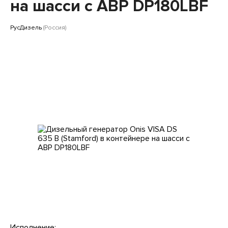
Клиентам
на шасси с АВР DP180LBF
РусДизель
(Россия)
Исполнение: