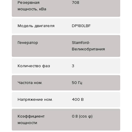
Резервная
708
мощность, кВа
Модель двигателя
DP180LBF
Генератор
Stamford-
Великобритания
Количество фаз
3
Частота ном.
50 Гц
Напряжение ном.
400 В
Коэффициент
0.8 (cos φ)
мощности