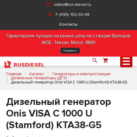
sales@rus-diesel.ru
7 (495) 150-33-48
Контакты
Гарантируем лучшую на рынке цену на станции брендов
MGE, Teksan, Motor, ЯМЗ!
Подробнее
Главная
Каталог
Генераторы и электростанции
Дизельные генераторы (ДГУ)
Дизельный генератор Onis VISA C 1000 U (Stamford) KTA38-G5
О компании
Дизельный генератор
Продукция
Onis VISA C 1000 U
(Stamford) KTA38-G5
Услуги