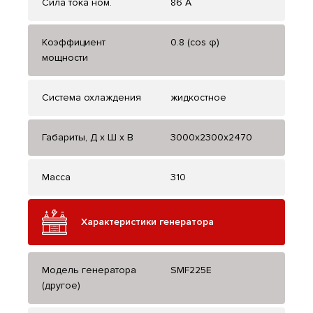
Сила тока ном.
86 А
Коэффициент
0.8 (cos φ)
мощности
Система охлаждения
жидкостное
Габариты, Д x Ш x В
3000x2300x2470
Масса
310
Характеристики генератора
Модель генератора
SMF225E
(другое)