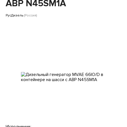
Клиентам
АВР N45SM1A
РусДизель
(Россия)
Исполнение: