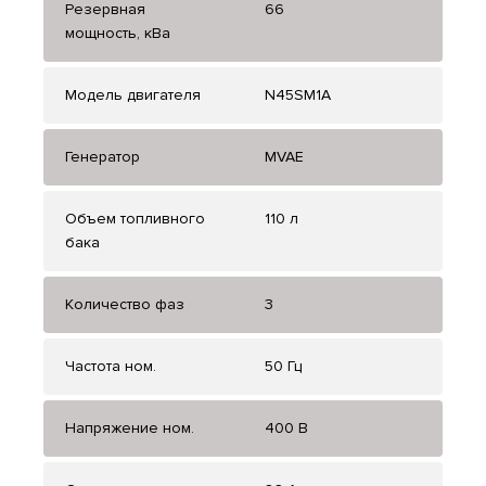
Резервная
66
мощность, кВа
Модель двигателя
N45SM1A
Генератор
MVAE
Объем топливного
110 л
бака
Количество фаз
3
Частота ном.
50 Гц
Напряжение ном.
400 В