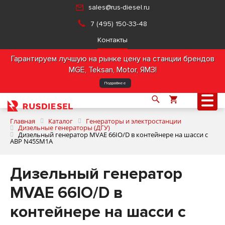
sales@rus-diesel.ru
7 (495) 150-33-48
Контакты
Гарантируем лучшую на рынке цену на станции брендов
MGE, Teksan, Motor, ЯМЗ!
Подробнее
Главная
Каталог
Генераторы и электростанции
Дизельные генераторы (ДГУ)
Дизельный генератор MVAE 66IO/D в контейнере на шасси с
АВР N45SM1A
О компании
Дизельный генератор
Продукция
MVAE 66IO/D в
Услуги
контейнере на шасси с