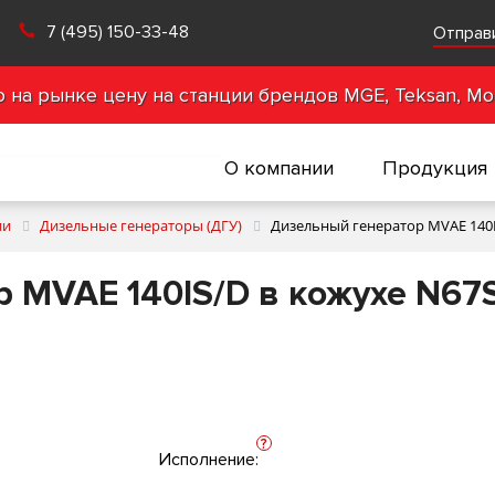
7 (495) 150-33-48
Отправ
на рынке цену на станции брендов MGE, Teksan, Mot
О компании
Продукция
ии
Дизельные генераторы (ДГУ)
Дизельный генератор MVAE 140
 MVAE 140IS/D в кожухе N67
?
Исполнение: