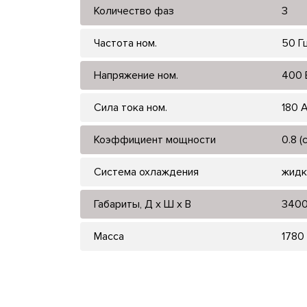
Количество фаз
3
Частота ном.
50 Г
Напряжение ном.
400 
Сила тока ном.
180 
Коэффициент мощности
0.8 (
Система охлаждения
жидк
Габариты, Д x Ш x В
3400
Масса
1780