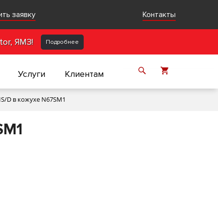
ить заявку
Контакты
or, ЯМЗ!
Подробнее
Услуги
Клиентам
IS/D в кожухе N67SM1
SM1