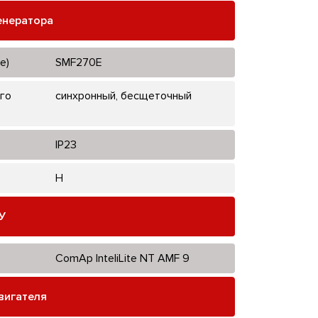
енератора
е)
SMF270E
го
синхронный, бесщеточный
IP23
H
У
ComAp InteliLite NT AMF 9
вигателя