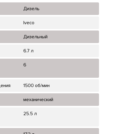
Дизель
Iveco
Дизельный
6.7 л
6
щения
1500 об/мин
механический
25.5 л