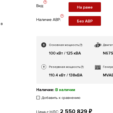
?
Вид:
На раме
?
Наличие АВР:
Без АВР
Основная мощность
(?)
:
Двигат
100 кВт / 125 кВА
N67
Резервная мощность
(?)
:
Генера
110.4 кВт / 138кВА
MVA
Наличие:
В наличии
Добавить к сравнению
2 550 829 ₽
Цена с НДС: