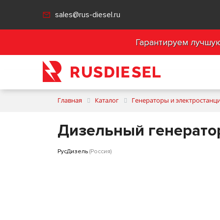
sales@rus-diesel.ru
Гарантируем лучшую 
Главная
Каталог
Генераторы и электростанц
Дизельный генератор
РусДизель
(Россия)