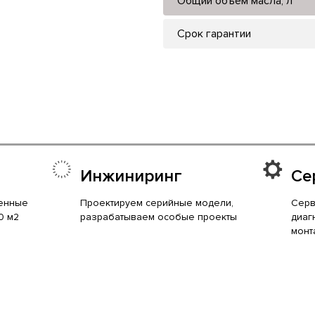
Общий объем масла, л
Срок гарантии
Инжиниринг
Се
енные
Проектируем серийные модели,
Серв
0 м2
разрабатываем особые проекты
диаг
монт