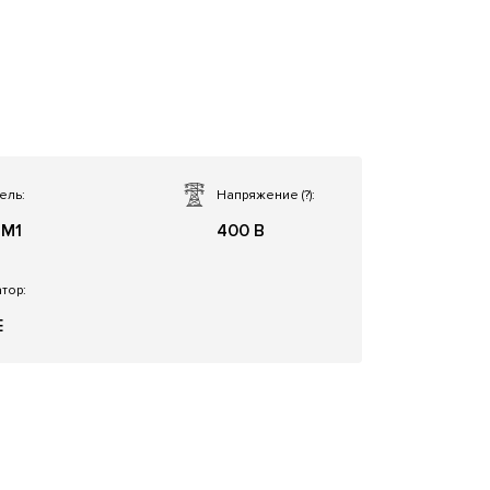
ель:
Напряжение
(?)
:
SM1
400 В
тор:
E