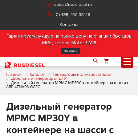
sales@rus-diesel.ru
7 (495) 150-33-48
Контакты
Гарантируем лучшую на рынке цену на станции брендов
MGE, Teksan, Motor, ЯМЗ!
Подробнее
Главная
Каталог
Генераторы и электростанции
Дизельные генераторы (ДГУ)
Дизельный генератор MPMC MP30Y в контейнере на шасси с
АВР 4TNV98-GGFC
О компании
Дизельный генератор
Продукция
MPMC MP30Y в
Услуги
контейнере на шасси с