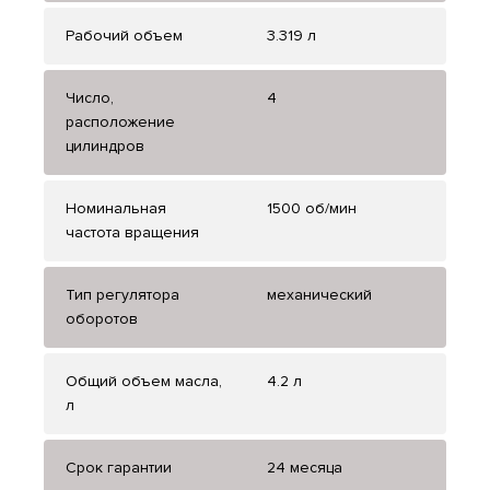
Рабочий объем
3.319 л
Число,
4
расположение
цилиндров
Номинальная
1500 об/мин
частота вращения
Тип регулятора
механический
оборотов
Общий объем масла,
4.2 л
л
Срок гарантии
24 месяца