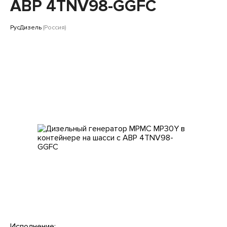
Клиентам
АВР 4TNV98-GGFC
РусДизель
(Россия)
Исполнение: