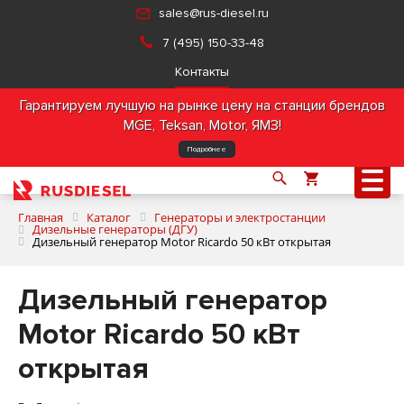
sales@rus-diesel.ru
7 (495) 150-33-48
Контакты
Гарантируем лучшую на рынке цену на станции брендов
MGE, Teksan, Motor, ЯМЗ!
Подробнее
Главная
Каталог
Генераторы и электростанции
Дизельные генераторы (ДГУ)
Дизельный генератор Motor Ricardo 50 кВт открытая
О компании
Дизельный генератор
Продукция
Motor Ricardo 50 кВт
открытая
Услуги