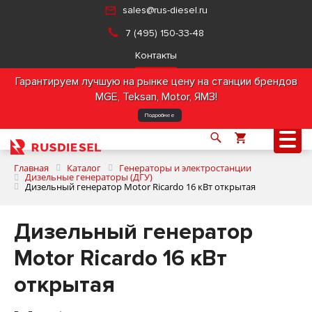
sales@rus-diesel.ru
7 (495) 150-33-48
Контакты
Гарантируем лучшую на рынке цену на станции брендов
MGE, Teksan, Motor, ЯМЗ!
Подробнее
Главная
Каталог
Генераторы и электростанции
Дизельные генераторы (ДГУ)
Дизельный генератор Motor Ricardo 16 кВт открытая
О компании
Дизельный генератор
Продукция
Motor Ricardo 16 кВт
открытая
Услуги