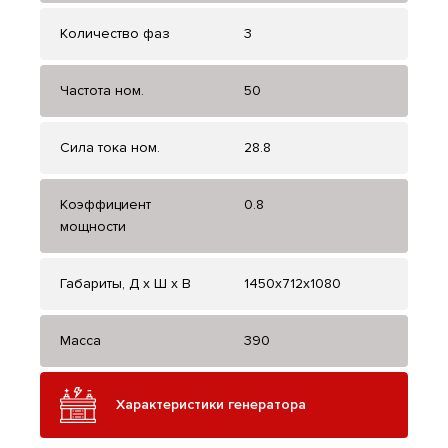
Количество фаз
3
Частота ном.
50
Сила тока ном.
28.8
Коэффициент
0.8
мощности
Габариты, Д x Ш x В
1450х712х1080
Масса
390
Характеристики генератора