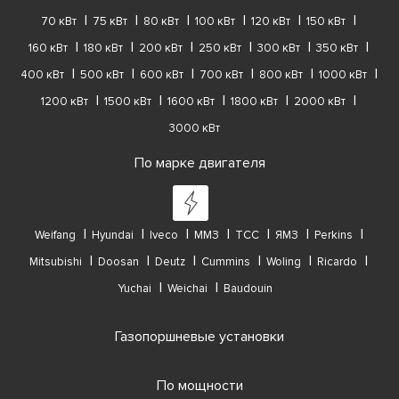
70 кВт
75 кВт
80 кВт
100 кВт
120 кВт
150 кВт
160 кВт
180 кВт
200 кВт
250 кВт
300 кВт
350 кВт
400 кВт
500 кВт
600 кВт
700 кВт
800 кВт
1000 кВт
1200 кВт
1500 кВт
1600 кВт
1800 кВт
2000 кВт
3000 кВт
По марке двигателя
Weifang
Hyundai
Iveco
ММЗ
ТСС
ЯМЗ
Perkins
Mitsubishi
Doosan
Deutz
Cummins
Woling
Ricardo
Yuchai
Weichai
Baudouin
Газопоршневые установки
По мощности