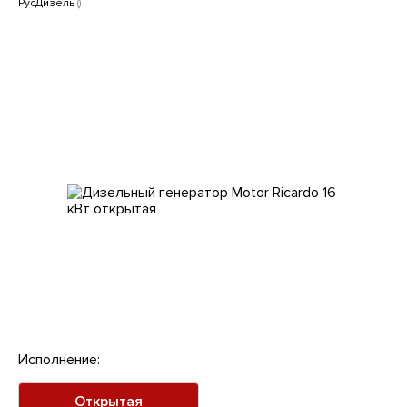
Клиентам
РусДизель
()
Исполнение:
Открытая