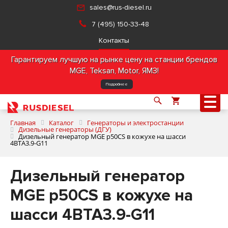
sales@rus-diesel.ru
7 (495) 150-33-48
Контакты
Гарантируем лучшую на рынке цену на станции брендов
MGE, Teksan, Motor, ЯМЗ!
Подробнее
Главная
Каталог
Генераторы и электростанции
Дизельные генераторы (ДГУ)
Дизельный генератор MGE p50CS в кожухе на шасси
4BTA3.9-G11
О компании
Дизельный генератор
Продукция
MGE p50CS в кожухе на
Услуги
шасси 4BTA3.9-G11