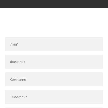
Заполните форму или позвоните
по телефону
7 (495) 150-33-48
Имя*
Фамилия
Компания
Телефон*