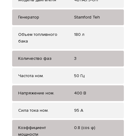
Генератор
Stamford Teh
Объем топливного
180 л
бака
Количество фаз
3
Частота ном.
50 Гц
Напряжение ном.
400 В
Сила тока ном.
95 А
Коэффициент
0.8 (cos φ)
мощности