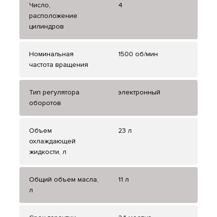
Число,
4
расположение
цилиндров
Номинальная
1500 об/мин
частота вращения
Тип регулятора
электронный
оборотов
Объем
23 л
охлаждающей
жидкости, л
Общий объем масла,
11 л
л