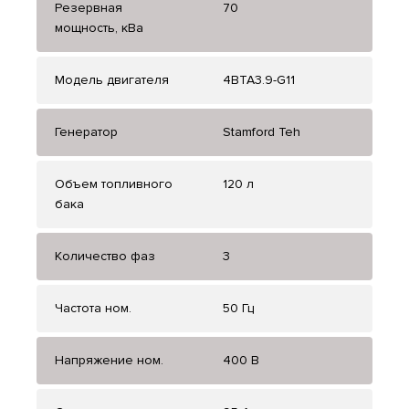
Резервная
70
мощность, кВа
Модель двигателя
4BTA3.9-G11
Генератор
Stamford Teh
Объем топливного
120 л
бака
Количество фаз
3
Частота ном.
50 Гц
Напряжение ном.
400 В