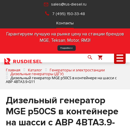
sales@rus-diesel.ru
7 (495) 150-33-48
Контакты
Гарантируем лучшую на рынке цену на станции брендов
MGE, Teksan, Motor, ЯМЗ!
Подробнее
Главная
Каталог
Генераторы и электростанции
Дизельные генераторы (ДГУ)
Дизельный генератор MGE p50CS в контейнере на шасси с
АВР 4BTA3.9-G11
О компании
Дизельный генератор
Продукция
MGE p50CS в контейнере
Услуги
на шасси с АВР 4BTA3.9-