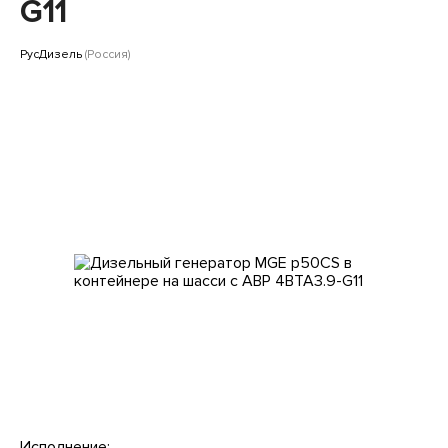
Клиентам
G11
РусДизель
(Россия)
Исполнение: