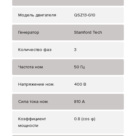
Модель двигателя
QSZ13-G10
Генератор
Stamford Tech
Количество фаз
3
Частота ном.
50 Гц
Напряжение ном.
400 В
Сила тока ном.
810 А
Коэффициент
0.8 (cos φ)
мощности