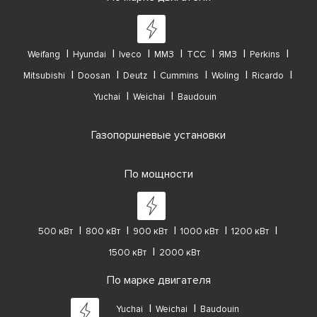
Weifang
Hyundai
Iveco
ММЗ
ТСС
ЯМЗ
Perkins
Mitsubishi
Doosan
Deutz
Cummins
Woling
Ricardo
Yuchai
Weichai
Baudouin
Газопоршневые установки
По мощности
500 кВт
800 кВт
900 кВт
1000 кВт
1200 кВт
1500 кВт
2000 кВт
По марке двигателя
Yuchai
Weichai
Baudouin