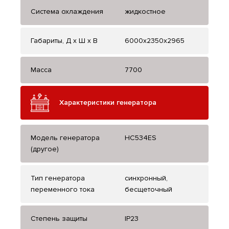
Система охлаждения
жидкостное
Габариты, Д x Ш x В
6000x2350x2965
Масса
7700
Характеристики генератора
Модель генератора
HC534ES
(другое)
Тип генератора
синхронный,
переменного тока
бесщеточный
Степень защиты
IP23