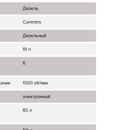
Дизель
Cummins
Дизельный
19 л
6
щения
1500 об/мин
электронный
85 л