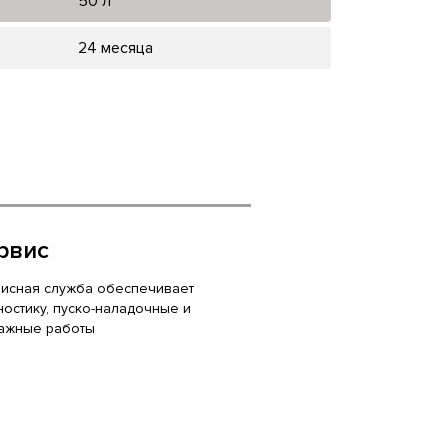
50 л
24 месяца
рвис
исная служба обеспечивает
ностику, пуско-наладочные и
ажные работы