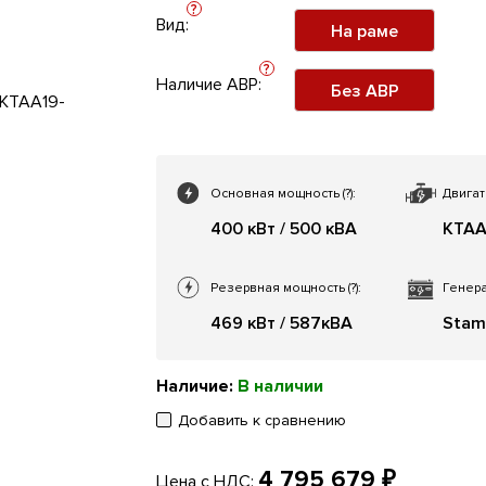
?
Вид:
На раме
?
Наличие АВР:
Без АВР
Основная мощность
(?)
:
Двигат
400 кВт / 500 кВА
KTAA
Резервная мощность
(?)
:
Генера
469 кВт / 587кВА
Stam
Наличие:
В наличии
Добавить к сравнению
4 795 679 ₽
Цена с НДС: