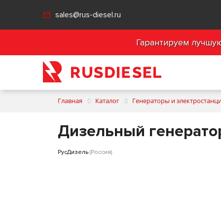
sales@rus-diesel.ru
Гарантируем лучшую 
Главная
Каталог
Генераторы и электростанц
Дизельный генерато
РусДизель
(Россия)