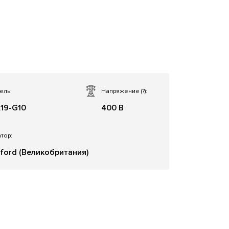
ель:
Напряжение
(?)
:
19-G10
400 В
тор:
ford (Великобритания)