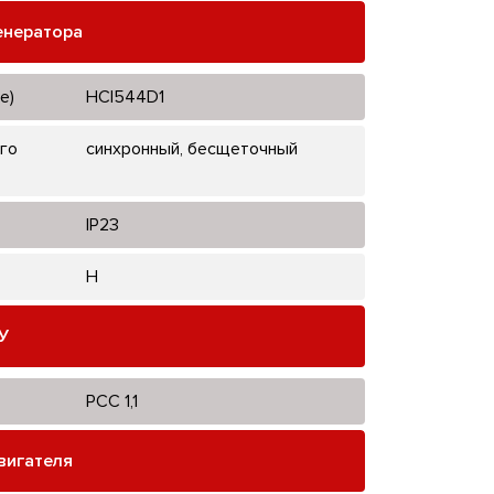
енератора
е)
HCI544D1
го
синхронный, бесщеточный
IP23
H
У
PCC 1,1
вигателя