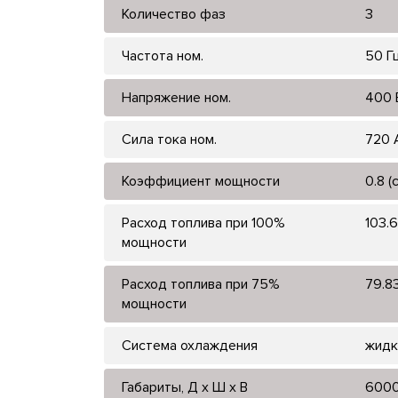
Количество фаз
3
Частота ном.
50 Г
Напряжение ном.
400 
Сила тока ном.
720 
Коэффициент мощности
0.8 (
Расход топлива при 100%
103.6
мощности
Расход топлива при 75%
79.83
мощности
Система охлаждения
жидк
Габариты, Д x Ш x В
600