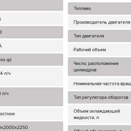
Топливо
ц
Производитель двигателя
В
Тип двигателя
А
Рабочий объем
cos φ)
Число, расположение
цилиндров
4 л/ч
Номинальная частота вра
 л/ч
Тип регулятора оборотов
Объем охлаждающей
остное
жидкости, л
0x2000x2250