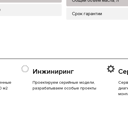
Общий объем масла, л
0
Срок гарантии
Инжиниринг
Се
енные
Проектируем серийные модели,
Серв
0 м2
разрабатываем особые проекты
диаг
монт