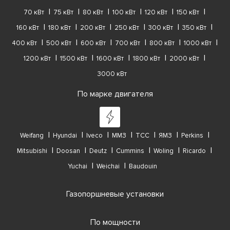
70 кВт
75 кВт
80 кВт
100 кВт
120 кВт
150 кВт
160 кВт
180 кВт
200 кВт
250 кВт
300 кВт
350 кВт
400 кВт
500 кВт
600 кВт
700 кВт
800 кВт
1000 кВт
1200 кВт
1500 кВт
1600 кВт
1800 кВт
2000 кВт
3000 кВт
По марке двигателя
Weifang
Hyundai
Iveco
ММЗ
ТСС
ЯМЗ
Perkins
Mitsubishi
Doosan
Deutz
Cummins
Woling
Ricardo
Yuchai
Weichai
Baudouin
Газопоршневые установки
По мощности