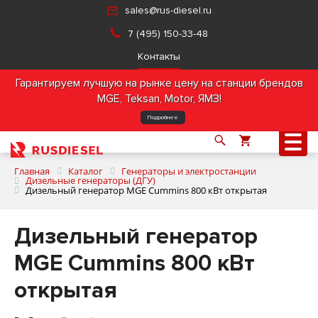
sales@rus-diesel.ru
7 (495) 150-33-48
Контакты
Гарантируем лучшую на рынке цену на станции брендов
MGE, Teksan, Motor, ЯМЗ!
Подробнее
Главная
Каталог
Генераторы и электростанции
Дизельные генераторы (ДГУ)
Дизельный генератор MGE Cummins 800 кВт открытая
О компании
Дизельный генератор
Продукция
MGE Cummins 800 кВт
открытая
Услуги