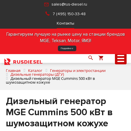
sales@rus-diesel.ru
7 (495) 150-33-48
Контакты
Гарантируем лучшую на рынке цену на станции брендов
MGE, Teksan, Motor, ЯМЗ!
Подробнее
Главная
Каталог
Генераторы и электростанции
Дизельные генераторы (ДГУ)
Дизельный генератор MGE Cummins 500 кВт в
шумозащитном кожухе
О компании
Дизельный генератор
Продукция
MGE Cummins 500 кВт в
Услуги
шумозащитном кожухе