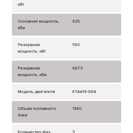
кВт
Основная мощность,
625
кВа
Резервная
550
мощность, кВт
Резервная
687.5
мощность, кВа
Модель двигателя
KTAA19-G6A
Объем топливного
1360
бака
Количество фаз
3