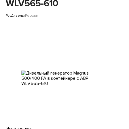
Клиентам
WLV565-610
РусДизель
(Россия)
Исполнение: