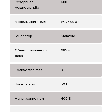
Резервная
688
мощность, кВа
Модель двигателя
WLV565-610
Генератор
Stamford
Объем топливного
685 л
бака
Количество фаз
3
Частота ном.
50 Гц
Напряжение ном.
400 В