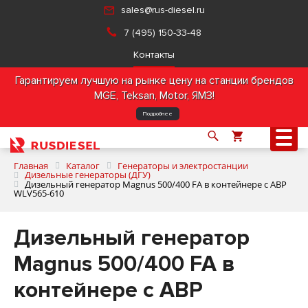
sales@rus-diesel.ru
7 (495) 150-33-48
Контакты
Гарантируем лучшую на рынке цену на станции брендов
MGE, Teksan, Motor, ЯМЗ!
Подробнее
Главная
Каталог
Генераторы и электростанции
Дизельные генераторы (ДГУ)
Дизельный генератор Magnus 500/400 FA в контейнере с АВР
WLV565-610
О компании
Дизельный генератор
Продукция
Magnus 500/400 FA в
Услуги
контейнере с АВР