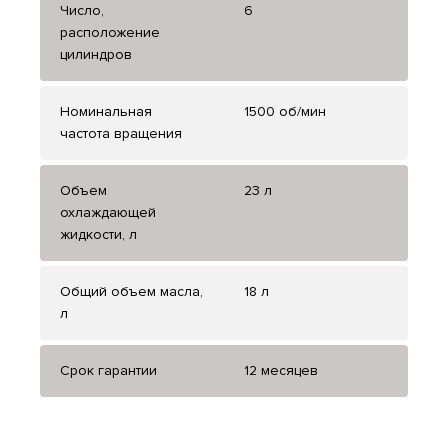
Число,
6
расположение
цилиндров
Номинальная
1500 об/мин
частота вращения
Объем
23 л
охлаждающей
жидкости, л
Общий объем масла,
18 л
л
Срок гарантии
12 месяцев