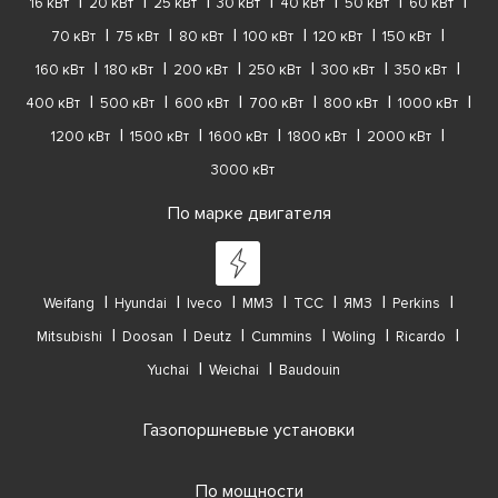
16 кВт
20 кВт
25 кВт
30 кВт
40 кВт
50 кВт
60 кВт
70 кВт
75 кВт
80 кВт
100 кВт
120 кВт
150 кВт
160 кВт
180 кВт
200 кВт
250 кВт
300 кВт
350 кВт
400 кВт
500 кВт
600 кВт
700 кВт
800 кВт
1000 кВт
1200 кВт
1500 кВт
1600 кВт
1800 кВт
2000 кВт
3000 кВт
По марке двигателя
Weifang
Hyundai
Iveco
ММЗ
ТСС
ЯМЗ
Perkins
Mitsubishi
Doosan
Deutz
Cummins
Woling
Ricardo
Yuchai
Weichai
Baudouin
Газопоршневые установки
По мощности