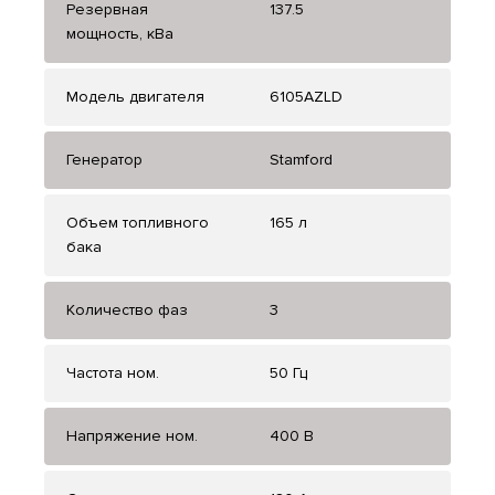
Резервная
137.5
мощность, кВа
Модель двигателя
6105AZLD
Генератор
Stamford
Объем топливного
165 л
бака
Количество фаз
3
Частота ном.
50 Гц
Напряжение ном.
400 В