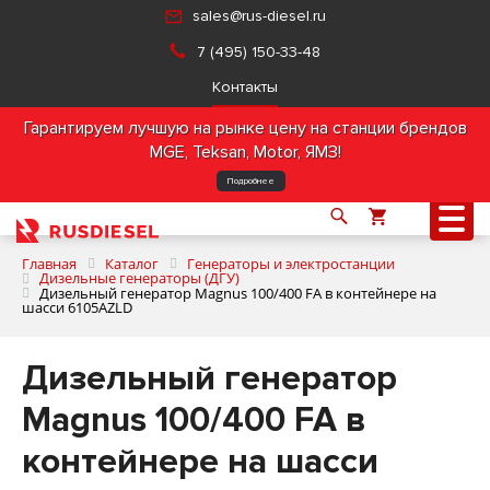
sales@rus-diesel.ru
7 (495) 150-33-48
Контакты
Гарантируем лучшую на рынке цену на станции брендов
MGE, Teksan, Motor, ЯМЗ!
Подробнее
Главная
Каталог
Генераторы и электростанции
Дизельные генераторы (ДГУ)
Дизельный генератор Magnus 100/400 FA в контейнере на
шасси 6105AZLD
О компании
Дизельный генератор
Продукция
Magnus 100/400 FA в
Услуги
контейнере на шасси