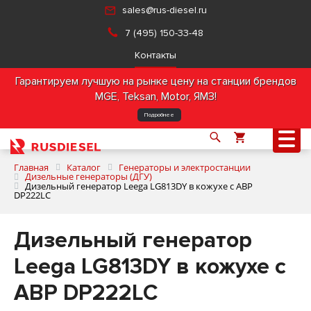
sales@rus-diesel.ru
7 (495) 150-33-48
Контакты
Гарантируем лучшую на рынке цену на станции брендов
MGE, Teksan, Motor, ЯМЗ!
Подробнее
Главная
Каталог
Генераторы и электростанции
Дизельные генераторы (ДГУ)
Дизельный генератор Leega LG813DY в кожухе с АВР
DP222LC
О компании
Дизельный генератор
Продукция
Leega LG813DY в кожухе с
Услуги
АВР DP222LC