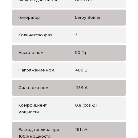
Генератор
Leroy Somer
Количество фаз
3
Частота ном.
50 Гц
Напряжение ном.
400 В
Сила тока ном.
1184 А
Коэффициент
0.8 (cos φ)
мощности
Расход топлива при
161 л/ч
100% мощности