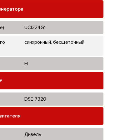
енератора
е)
UCI224G1
го
синхронный, бесщеточный
H
У
DSE 7320
вигателя
Дизель