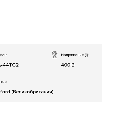
ель:
Напряжение
(?)
:
A-44TG2
400 В
тор:
ford (Великобритания)