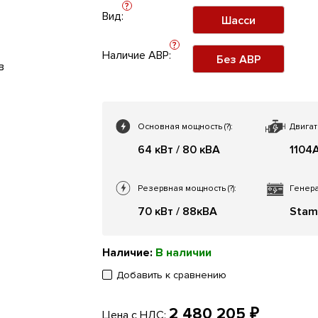
?
Вид:
Шасси
?
Наличие АВР:
Без АВР
Основная мощность
(?)
:
Двигат
64 кВт / 80 кВА
1104
Резервная мощность
(?)
:
Генера
70 кВт / 88кВА
Stam
Наличие:
В наличии
Добавить к сравнению
2 480 205 ₽
Цена с НДС: