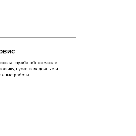
рвис
исная служба обеспечивает
ностику, пуско-наладочные и
ажные работы