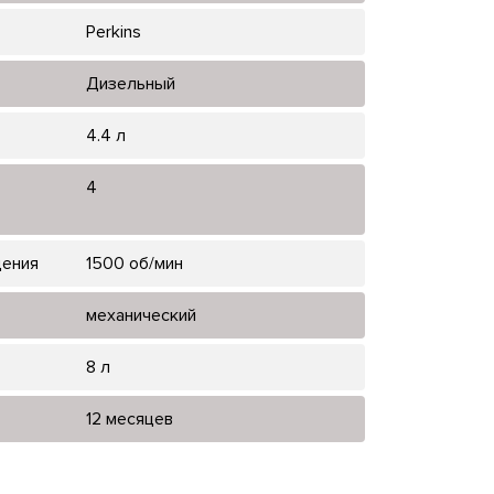
Perkins
Дизельный
4.4 л
4
щения
1500 об/мин
механический
8 л
12 месяцев