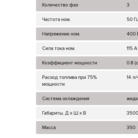
Количество фаз
3
Частота ном.
50 Г
Напряжение ном.
400 
Сила тока ном.
115 А
Коэффициент мощности
0.8 (
Расход топлива при 75%
14 л/
мощности
Система охлаждения
жидк
Габариты, Д x Ш x В
3500
Масса
350