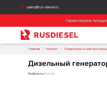
sales@rus-diesel.ru
Гарантируем лучшую 
Главная
Каталог
Генераторы и электростанц
Дизельный генератор
РусДизель
(Россия)