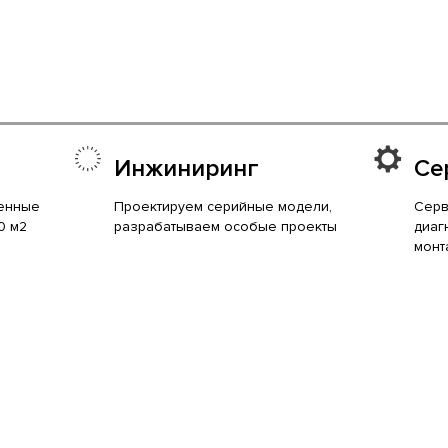
Инжиниринг
Се
енные
Проектируем серийные модели,
Серв
0 м2
разрабатываем особые проекты
диаг
монт