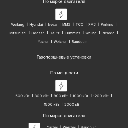
По марке двигателя
Weifang
Hyundai
Iveco
ММЗ
ТСС
ЯМЗ
Perkins
Mitsubishi
Doosan
Deutz
Cummins
Woling
Ricardo
Yuchai
Weichai
Baudouin
Газопоршневые установки
По мощности
500 кВт
800 кВт
900 кВт
1000 кВт
1200 кВт
1500 кВт
2000 кВт
По марке двигателя
Yuchai
Weichai
Baudouin