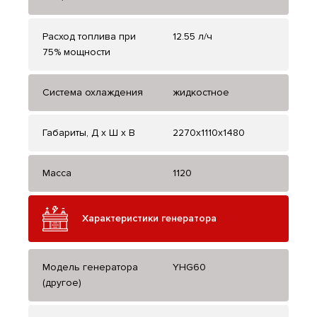
Расход топлива при
12.55 л/ч
75% мощности
Система охлаждения
жидкостное
Габариты, Д x Ш x В
2270x1110x1480
Масса
1120
Характеристики генератора
Модель генератора
YHG60
(другое)