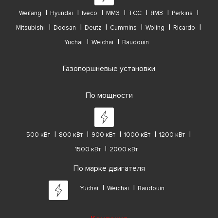
Weifang
Hyundai
Iveco
ММЗ
ТСС
ЯМЗ
Perkins
Mitsubishi
Doosan
Deutz
Cummins
Woling
Ricardo
Yuchai
Weichai
Baudouin
Газопоршневые установки
По мощности
500 кВт
800 кВт
900 кВт
1000 кВт
1200 кВт
1500 кВт
2000 кВт
По марке двигателя
Yuchai
Weichai
Baudouin