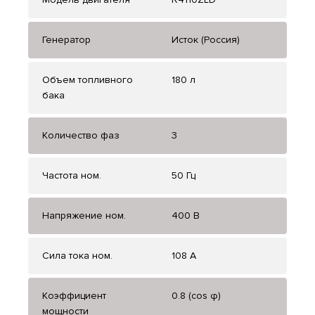
Генератор
Исток (Россия)
Объем топливного
180 л
бака
Количество фаз
3
Частота ном.
50 Гц
Напряжение ном.
400 В
Сила тока ном.
108 А
Коэффициент
0.8 (cos φ)
мощности