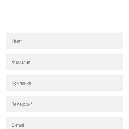
Заполните форму или позвоните
по телефону
7 (495) 150-33-48
Имя*
Фамилия
Компания
Телефон*
E-mail