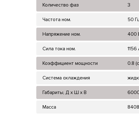
Количество фаз
3
Частота ном.
50 Г
Напряжение ном.
400 
Сила тока ном.
1156 
Коэффициент мощности
0.8 (
Система охлаждения
жидк
Габариты, Д x Ш x В
600
Масса
840