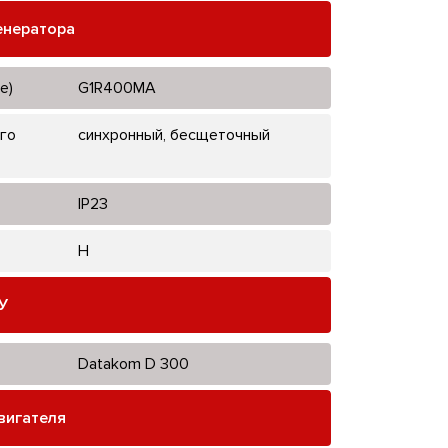
енератора
е)
G1R400MA
го
синхронный, бесщеточный
IP23
H
У
Datakom D 300
вигателя