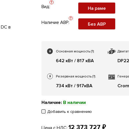
?
Вид:
На раме
?
Наличие АВР:
Без АВР
Основная мощность
(?)
:
Двигат
642 кВт / 817 кВА
DP2
Резервная мощность
(?)
:
Генера
734 кВт / 917кВА
Crom
Наличие:
В наличии
Добавить к сравнению
12 373 727 ₽
Цена с НДС: