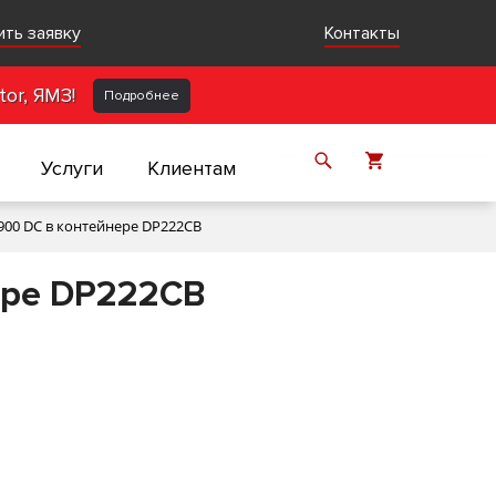
ить заявку
Контакты
or, ЯМЗ!
Подробнее
Услуги
Клиентам
900 DC в контейнере DP222CB
ере DP222CB