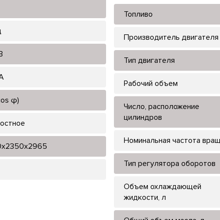
Топливо
ц
Производитель двигателя
В
Тип двигателя
А
Рабочий объем
cos φ)
Число, расположение
цилиндров
остное
Номинальная частота вра
0x2350x2965
Тип регулятора оборотов
8
Объем охлаждающей
жидкости, л