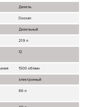
Дизель
Doosan
Дизельный
21.9 л
12
щения
1500 об/мин
электронный
66 л