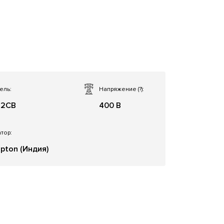
ель:
Напряжение
(?)
:
22CB
400 В
тор:
pton (Индия)