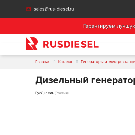
sales@rus-diesel.ru
Гарантируем лучшую 
Главная
Каталог
Генераторы и электростанц
Дизельный генератор
РусДизель
(Россия)