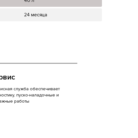
40 л
24 месяца
рвис
исная служба обеспечивает
ностику, пуско-наладочные и
ажные работы