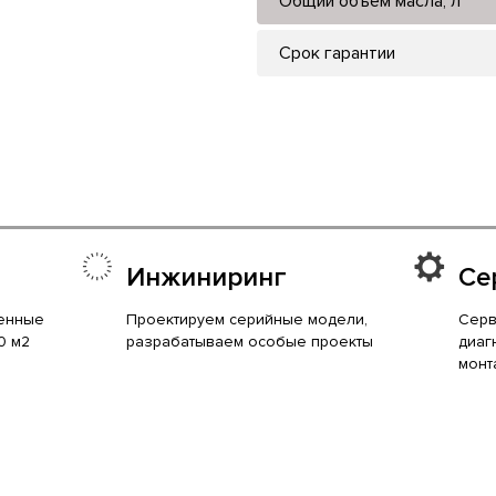
Общий объем масла, л
Срок гарантии
Инжиниринг
Се
енные
Проектируем серийные модели,
Серв
0 м2
разрабатываем особые проекты
диаг
монт