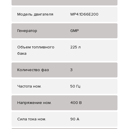
Модель двигателя
WP4.1D66E200
Генератор
GMP
Объем топливного
225 л
бака
Количество фаз
3
Частота ном.
50 Гц
Напряжение ном.
400 В
Сила тока ном.
90 А