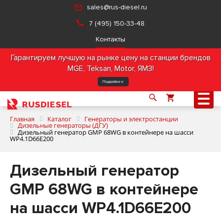
sales@rus-diesel.ru
7 (495) 150-33-48
Контакты
Гарантируем лучшую на рынке цену на станции брендов
MGE, Teksan, Motor, ЯМЗ!
Подробнее
Главная
Каталог
Генераторы и электростанции
Дизельные генераторы (ДГУ)
Дизельный генератор GMP 68WG в контейнере на шасси
WP4.1D66E200
О компании
Дизельный генератор
Продукция
GMP 68WG в контейнере
Услуги
на шасси WP4.1D66E200